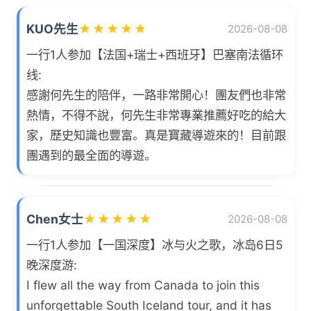
KUO先生
★
★
★
★
★
2026-08-08
一行1人参加【法国+瑞士+西班牙】巴塞南法循环
线:
感謝何先生的陪伴，一路非常開心！團友們也非常
熱情，不得不說，何先生非常專業推薦好吃的給大
家，歷史知識也豐富。真是寶藏導遊來的！目前跟
團遇到的最全面的導遊。
Chen女士
★
★
★
★
★
2026-08-08
一行1人参加【一国深度】冰与火之歌，冰岛6日5
晚深度游:
I flew all the way from Canada to join this
unforgettable South Iceland tour, and it has