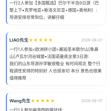
一行2人参加【多国甄选】巴尔干半岛9日游（巴
黎上下▪克罗地亚+斯洛文尼亚+德国+奥地利）:
导游安排非常到位，讲解仔细
LIAO先生
★
★
★
★
★
2026-08-07
一行1人参加<欧洲拼小团>邂逅圣米歇尔山|象鼻
山|卢瓦尔河谷城堡▪法国诺曼底全景3日游:
我们的山东导游孙学敏很敬业 有时间观念 整个行
程调性安排的特别好 人也很亲切 本分 景色也很美
值得推荐
Wang先生
★
★
★
★
★
2026-08-07
一行1人参加遍游西欧循环线: