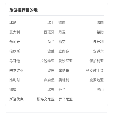
旅游推荐目的地
冰岛
瑞士
德国
法国
意大利
西班牙
丹麦
希腊
葡萄牙
荷兰
捷克
匈牙利
俄罗斯
波兰
立陶宛
安道尔
马耳他
拉脱维亚
爱沙尼亚
保加利亚
塞尔维亚
波黑
摩纳哥
列支敦士登
比利时
卢森堡
奥地利
克罗地亚
挪威
瑞典
芬兰
黑山
斯洛伐克
斯洛文尼亚
罗马尼亚