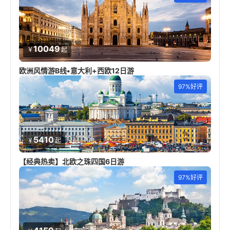
10049
￥
起
欧洲风情游B线•意大利+西欧12日游
97%好评
5410
￥
起
【经典热卖】北欧之珠四国6日游
97%好评