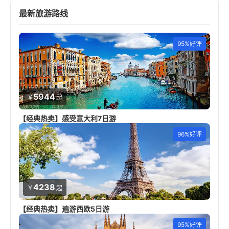
最新旅游路线
95%好评
5944
￥
起
【经典热卖】感受意大利7日游
96%好评
4238
￥
起
【经典热卖】遍游西欧5日游
95%好评