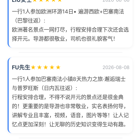
一行1人参加欧洲环游14日• 遍游西欧+巴塞南法
（巴黎往返）:
欧洲著名景点一网打尽，行程安排合理下次还会选
择开元。导游都很敬业，司机也很礼貌客气！
FU先生
★
★
★
★
★
2026-08-08
一行1人参加巴塞南法小镇8天热力之旅·邂逅瑞士
与普罗旺斯（日内瓦往返）:
行程安排合理，不得不说开元的景点还是很金典
的！更重要的是导游也非常敬业，实名表扬何导，
讲解专业且丰富，视频，语音，图片等等！让人记
忆点更加深刻！让无聊的历史知识变得生动有趣。