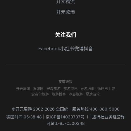
开元物流
开元欧淘
关注我们
Facebook
小红书
微博
抖音
友情链接
开元周游
遍游网
宏森旅游
旅游资讯
导游培训
循环巴士游
安赛尔旅游
旅游博客
冰岛旅游
星途游轮
©开元周游 2002-2026 全国统一服务热线:400-080-5000
德国时间:05:38:48 | 京ICP备14033737号-1 | 旅行社业务经营许
可证:L-BJ-CJ00348