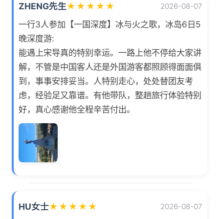
ZHENG先生
★
★
★
★
★
2026-08-07
一行3人参加【一国深度】冰与火之歌，冰岛6日5
晚深度游:
能遇上宋导真的特别幸运。一路上他不停给大家讲
解，不管是中国客人还是外国游客都照顾得面面俱
到，事事安排妥当。人特别走心，处处替团友考
虑，经验足又靠谱。有他带队，整趟旅行体验特别
好，真心感谢他全程辛苦付出。
HU女士
★
★
★
★
★
2026-08-07