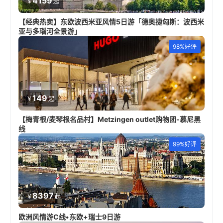
4159
￥
起
【经典热卖】东欧波西米亚风情5日游「德奥捷匈斯：波西米
亚与多瑙河全景游」
98%好评
149
￥
起
【梅青根/麦琴根名品村】Metzingen outlet购物团-慕尼黑
线
99%好评
8397
￥
起
欧洲风情游C线•东欧+瑞士9日游