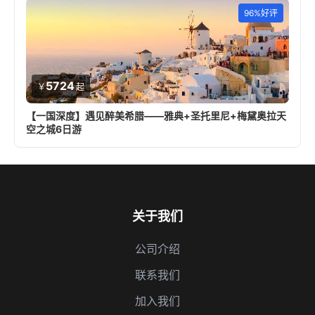
96%好评
5724
￥
起
【一国深度】遇见醉美希腊——雅典+圣托里尼+梅黛奥拉天
空之城6日游
关于我们
公司介绍
联系我们
加入我们