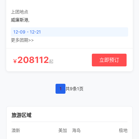
上团地点
威廉斯港
,
12-09 - 12-21
更多团期>>
208112
立即预订
￥
起
1
共9条1页
旅游区域
澳新
美加
海岛
极地