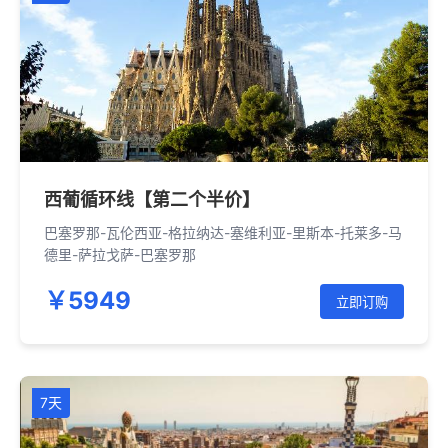
西葡循环线【第二个半价】
巴塞罗那-瓦伦西亚-格拉纳达-塞维利亚-里斯本-托莱多-马
德里-萨拉戈萨-巴塞罗那
￥5949
立即订购
7天