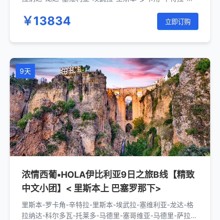
斯本
￥13834
立即订购
9天
浓情西葡▪HOLA伊比利亚9日之旅B线【精致
中文小团】< 里斯本上 巴塞罗那下>
里斯本-罗卡角-辛特拉-里斯本-埃武拉-塞维利亚-龙达-格
拉纳达-科尔多瓦-托莱多-马德里-塞哥维亚-马德里-萨拉戈