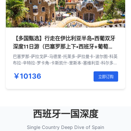
【多国甄选】行走在伊比利亚半岛•西葡双牙
深度11日游（巴塞罗那上下•西班牙+葡萄
牙）
巴塞罗那-萨拉戈萨-马德里-托莱多-萨拉曼卡-波尔图-科英
布拉-辛特拉-罗卡角-卡斯凯什-里斯本-塞维利亚-科尔多
瓦-龙达-米哈斯-格拉纳达-瓦伦西亚-巴塞罗那
￥10136
立即订购
西班牙一国深度
Single Country Deep Dive of Spain