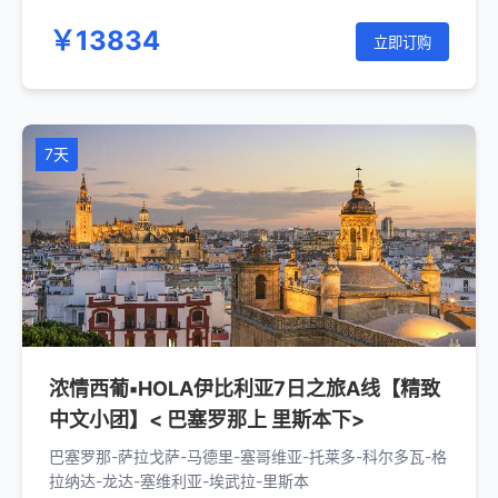
萨-巴塞罗那
￥13834
立即订购
7天
浓情西葡▪HOLA伊比利亚7日之旅A线【精致
中文小团】< 巴塞罗那上 里斯本下>
巴塞罗那-萨拉戈萨-马德里-塞哥维亚-托莱多-科尔多瓦-格
拉纳达-龙达-塞维利亚-埃武拉-里斯本