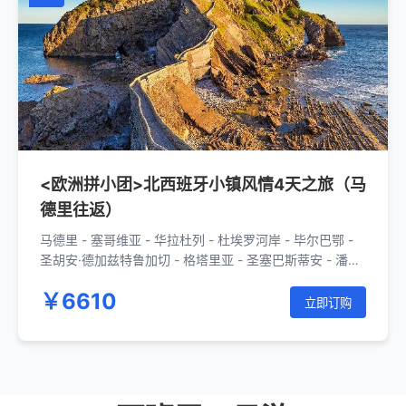
<欧洲拼小团>北西班牙小镇风情4天之旅（马
德里往返）
马德里 - 塞哥维亚 - 华拉杜列 - 杜埃罗河岸 - 毕尔巴鄂 -
圣胡安·德加兹特鲁加切 - 格塔里亚 - 圣塞巴斯蒂安 - 潘普
洛纳 - 奥利特 - 洛格罗尼奥 - 马德里
￥6610
立即订购