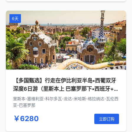
6天
【多国甄选】行走在伊比利亚半岛•西葡双牙
深度6日游（里斯本上 巴塞罗那下•西班牙+葡
萄牙）
里斯本-塞维利亚-科尔多瓦-龙达-米哈斯-格拉纳达-瓦伦西
亚-巴塞罗那
￥6280
立即订购