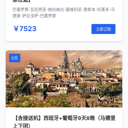
巴塞罗那-瓦伦西亚-格拉纳达-塞维利亚-里斯本-托莱多-马
德里-萨拉戈萨-巴塞罗那
￥7523
立即订购
9天
【含接送机】西班牙+葡萄牙9天8晚（马德里
上下团）