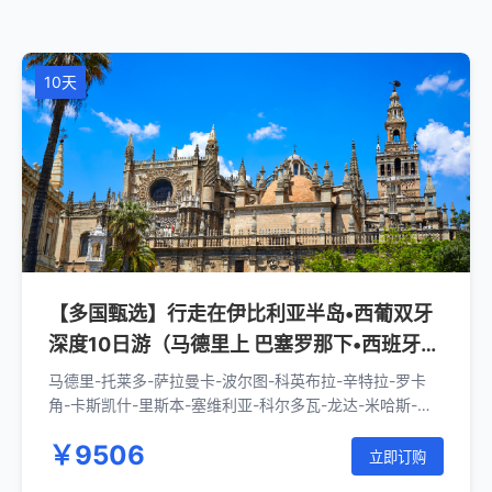
10天
【多国甄选】行走在伊比利亚半岛•西葡双牙
深度10日游（马德里上 巴塞罗那下•西班牙
+葡萄牙）
马德里-托莱多-萨拉曼卡-波尔图-科英布拉-辛特拉-罗卡
角-卡斯凯什-里斯本-塞维利亚-科尔多瓦-龙达-米哈斯-格
拉纳达-瓦伦西亚-巴塞罗那
￥9506
立即订购