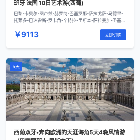
班牙 法国 10日艺术游(西葡)
巴黎-卡奥尔-图卢兹-赫罗纳-巴塞罗那-萨拉戈萨-马德里-
托莱多-巴达霍斯-罗卡角-辛特拉-里斯本-萨拉曼加-圣塞瓦
斯蒂安-达克斯-比拉沙丘-波尔多-波瓦第尔-卢瓦河谷-巴黎
￥9113
立即订购
5天
西葡双牙•奔向欧洲的天涯海角5天4晚风情游