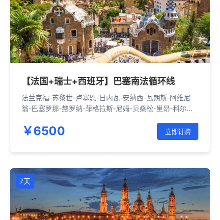
【法国+瑞士+西班牙】巴塞南法循环线
法兰克福-苏黎世-卢塞恩-日内瓦-安纳西-瓦朗斯-阿维尼
翁-巴塞罗那-赫罗纳-菲格拉斯-尼姆-贝桑松-里昂-科尔马-
法兰克福
￥6500
立即订购
7天