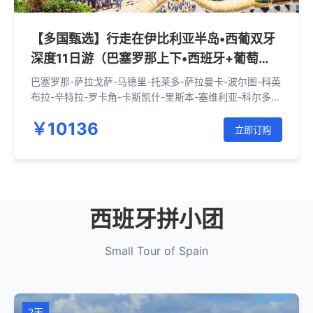
【多国甄选】行走在伊比利亚半岛•西葡双牙
深度11日游（巴塞罗那上下•西班牙+葡萄
牙）
巴塞罗那-萨拉戈萨-马德里-托莱多-萨拉曼卡-波尔图-科英
布拉-辛特拉-罗卡角-卡斯凯什-里斯本-塞维利亚-科尔多
瓦-龙达-米哈斯-格拉纳达-瓦伦西亚-巴塞罗那
￥10136
立即订购
西班牙拼小团
Small Tour of Spain
2天