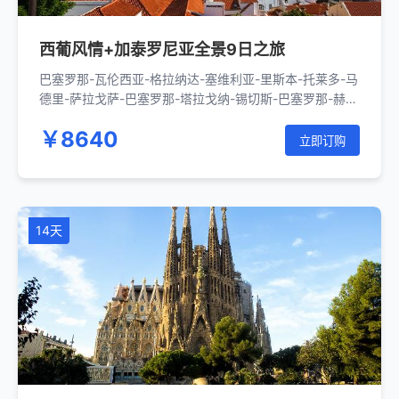
西葡风情+加泰罗尼亚全景9日之旅
巴塞罗那-瓦伦西亚-格拉纳达-塞维利亚-里斯本-托莱多-马
德里-萨拉戈萨-巴塞罗那-塔拉戈纳-锡切斯-巴塞罗那-赫罗
纳-菲格雷斯-巴塞罗那
￥8640
立即订购
14天