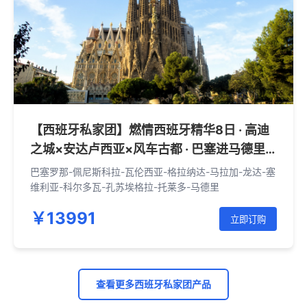
【西班牙私家团】燃情西班牙精华8日 · 高迪
之城×安达卢西亚×风车古都 · 巴塞进马德里
出
巴塞罗那-佩尼斯科拉-瓦伦西亚-格拉纳达-马拉加-龙达-塞
维利亚-科尔多瓦-孔苏埃格拉-托莱多-马德里
￥13991
立即订购
查看更多西班牙私家团产品