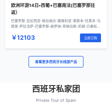
欧洲环游14日•西葡+巴塞南法(巴塞罗那往
返）
巴塞罗那-瓦伦西亚-格拉纳达-塞维利亚-里斯本-托莱多-马
德里-萨拉戈萨-巴塞罗那-赫罗纳-菲格拉斯-尼姆-贝桑松-
里昂-科尔马-法兰克福-苏黎世-卢塞恩-日内瓦-安纳西-瓦
￥12103
朗斯-阿维尼翁-巴塞罗那
立即订购
查看更多西班牙长线游产品
西班牙私家团
Private Tour of Spain