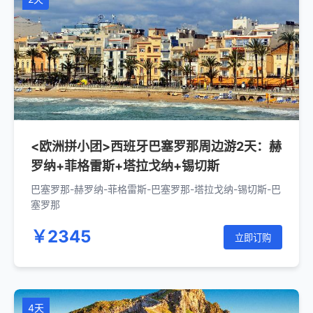
<欧洲拼小团>西班牙巴塞罗那周边游2天：赫
罗纳+菲格雷斯+塔拉戈纳+锡切斯
巴塞罗那-赫罗纳-菲格雷斯-巴塞罗那-塔拉戈纳-锡切斯-巴
塞罗那
￥2345
立即订购
4天