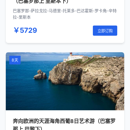
（巴塞罗那上 里斯本下）
巴塞罗那-萨拉戈拉-马德里-托莱多-巴达霍斯-罗卡角-辛特
拉-里斯本
￥5729
立即订购
8天
奔向欧洲的天涯海角西葡8日艺术游（巴塞罗
那上 巴黎下）