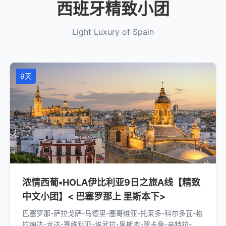
西班牙精致小团
Light Luxury of Spain
9天
浓情西葡▪HOLA伊比利亚9日之旅A线【精致
中文小团】< 巴塞罗那上 里斯本下>
巴塞罗那-萨拉戈萨-马德里-塞哥维亚-托莱多-科尔多瓦-格
拉纳达-龙达-塞维利亚-埃武拉-里斯本-罗卡角-辛特拉-里