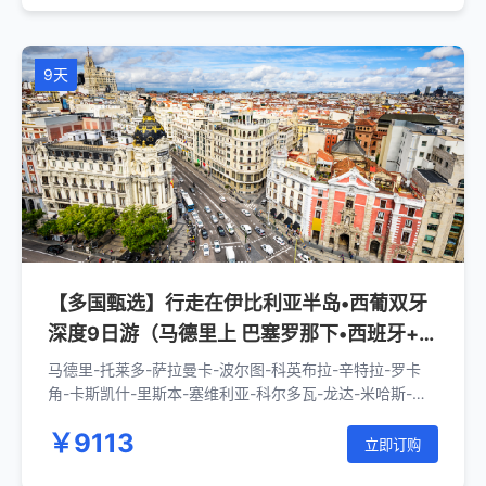
9天
【多国甄选】行走在伊比利亚半岛•西葡双牙
深度9日游（马德里上 巴塞罗那下•西班牙+葡
萄牙）
马德里-托莱多-萨拉曼卡-波尔图-科英布拉-辛特拉-罗卡
角-卡斯凯什-里斯本-塞维利亚-科尔多瓦-龙达-米哈斯-格
拉纳达-瓦伦西亚-巴塞罗那
￥9113
立即订购