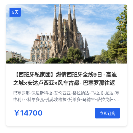
9天
【西班牙私家团】燃情西班牙全线9日 · 高迪
之城×安达卢西亚×风车古都 · 巴塞罗那往返
巴塞罗那-佩尼斯科拉-瓦伦西亚-格拉纳达-马拉加-龙达-塞
维利亚-科尔多瓦-孔苏埃格拉-托莱多-马德里-萨拉戈萨-巴
塞罗那
￥14700
立即订购