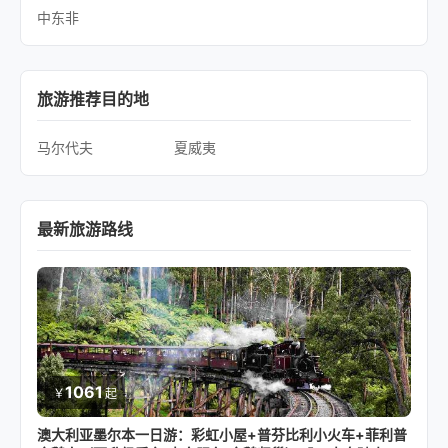
中东非
旅游推荐目的地
马尔代夫
夏威夷
最新旅游路线
1061
￥
起
澳大利亚墨尔本一日游：彩虹小屋+普芬比利小火车+菲利普