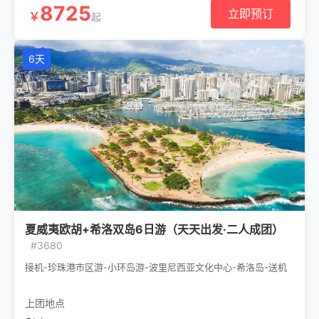
8725
立即预订
￥
起
6天
夏威夷欧胡+希洛双岛6日游（天天出发·二人成团）
#3680
接机-珍珠港市区游-小环岛游-波里尼西亚文化中心-希洛岛-送机
上团地点