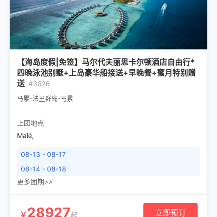
【海岛度假|免签】马尔代夫丽思卡尔顿酒店自由行*
四晚泳池别墅+上岛豪华船接送+早晚餐+蜜月特别赠
送
#3626
马累-法里群岛-马累
上团地点
Malé
,
08-13 - 08-17
08-14 - 08-18
更多团期>>
28927
立即预订
￥
起