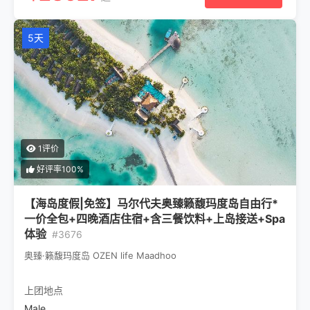
5天
1评价
好评率100%
【海岛度假|免签】马尔代夫奥臻籁馥玛度岛自由行*
一价全包+四晚酒店住宿+含三餐饮料+上岛接送+Spa
体验
#3676
奥臻·籁馥玛度岛 OZEN life Maadhoo
上团地点
Male
,