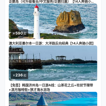
企鹅岛（可升级看台/中文服务/企鹅归巢）【14人奔驰小
团】
590
￥
起
澳大利亚墨尔本一日游：大洋路反向经典【14人奔驰小团】
236
￥
起
【免签】韩国济州岛一日游A线：山茶花之丘+柱状节理带
+涯月咖啡街+狭才海水浴场