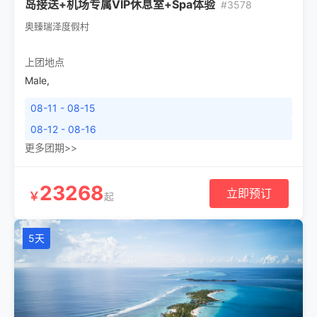
岛接送+机场专属VIP休息室+Spa体验
#3578
奥臻瑞泽度假村
上团地点
Male
,
08-11 - 08-15
08-12 - 08-16
更多团期>>
23268
立即预订
￥
起
5天