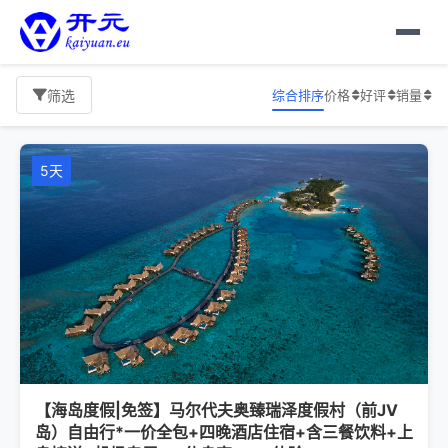
综合排序
价格
好评
销量
筛选
5天
【海岛度假|免签】马尔代夫奥臻瑞泽度假村（前JV
岛）自由行*一价全包+四晚酒店住宿+含三餐饮料+上