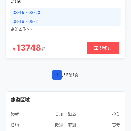
O‘ahu
,
08-15 - 08-20
08-16 - 08-21
更多团期>>
13748
立即预订
￥
起
1
共6条1页
旅游区域
澳新
美加
海岛
拉美
极地
欧洲
亚洲
英爱