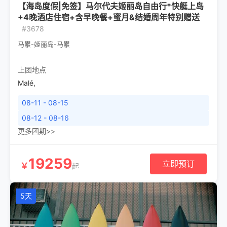
【海岛度假|免签】马尔代夫姬丽岛自由行*快艇上岛
+4晚酒店住宿+含早晚餐+蜜月&结婚周年特别赠送
#3678
马累-姬丽岛-马累
上团地点
Malé
,
08-11 - 08-15
08-12 - 08-16
更多团期>>
19259
立即预订
￥
起
5天