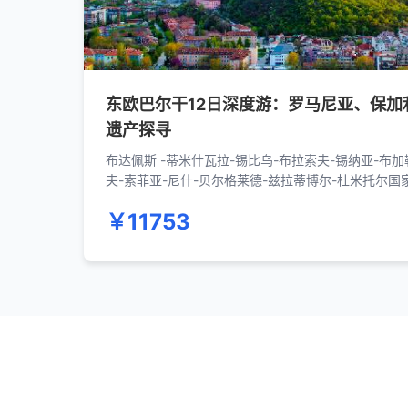
东欧巴尔干12日深度游：罗马尼亚、保加
遗产探寻
布达佩斯 -蒂米什瓦拉-锡比乌-布拉索夫-锡纳亚-布加
夫-索菲亚-尼什-贝尔格莱德-兹拉蒂博尔-杜米托尔国
托尔-特雷比涅-莫斯塔尔-萨拉热窝-诺维萨德-贝尔格
￥11753