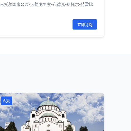
杜米托尔国家公园-波德戈里察-布德瓦-科托尔-特雷比
立即订购
6天