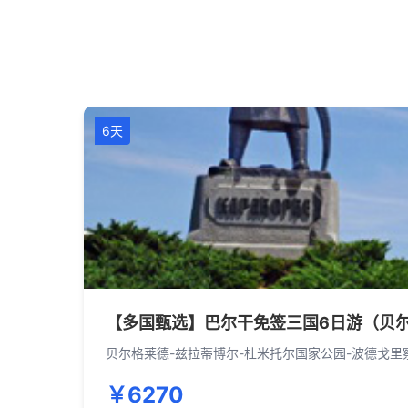
6天
【多国甄选】巴尔干免签三国6日游（贝尔
贝尔格莱德-兹拉蒂博尔-杜米托尔国家公园-波德戈里察
￥6270