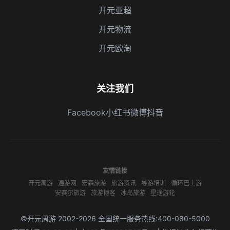
开元亚超
开元物流
开元欧淘
关注我们
Facebook
小红书
微博
抖音
友情链接
开元周游
遍游网
宏森旅游
旅游资讯
导游培训
循环巴士游
安赛尔旅游
旅游博客
冰岛旅游
星途游轮
©开元周游 2002-2026 全国统一服务热线:400-080-5000