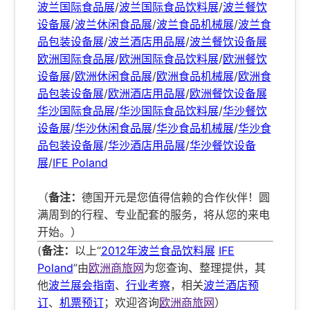
波兰国际食品展
/
波兰国际食品饮料展
/
波兰餐饮
设备展
/
波兰休闲食品展
/
波兰食品机械展
/
波兰食
品包装设备展
/
波兰酒店用品展
/
波兰餐饮设备展
欧洲国际食品展
/
欧洲国际食品饮料展
/
欧洲餐饮
设备展
/
欧洲休闲食品展
/
欧洲食品机械展
/
欧洲食
品包装设备展
/
欧洲酒店用品展
/
欧洲餐饮设备展
华沙国际食品展
/
华沙国际食品饮料展
/
华沙餐饮
设备展
/
华沙休闲食品展
/
华沙食品机械展
/
华沙食
品包装设备展
/
华沙酒店用品展
/
华沙餐饮设备
展
/
IFE Poland
（
备注：
德国开元是您值得信赖的合作伙伴！圆
满周到的行程、专业配套的服务，将从您的来电
开始。）
(
备注：
以上“
2012年波兰食品饮料展
IFE
Poland
”由
欧洲商旅网
为您查询、整理提供，其
他
波兰展会指南
、
行业考察
，相关
波兰酒店预
订
、
机票预订
；欢迎咨询
欧洲商旅网
）