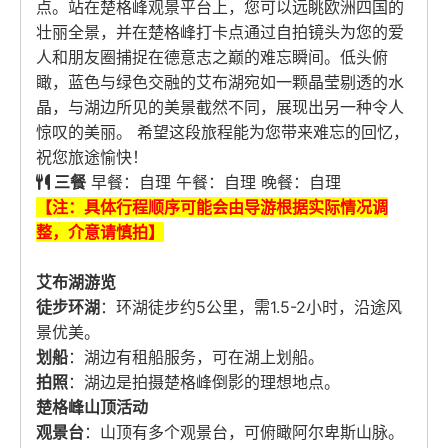
点。站在楚格峰观景平台上，您可以远眺欧洲四国的
壮丽全景，并在楚格峰打卡点通过自拍镜头为您的爱
人和朋友圈捕捉在德意志之巅的难忘瞬间。低头俯
瞰，蓝色与绿色交融的艾布湖宛如一颗晶莹剔透的水
晶，与湖边所见的美景截然不同，展现出另一种令人
惊叹的美丽。 希望这段旅程能为您带来难忘的回忆，
祝您旅途愉快！
三餐
早餐：自理 午餐：自理 晚餐：自理
【注：具体行程顺序可能会由导游根据实际情况调
整，介意请慎拍】
艾布湖游览
徒步环湖
：环湖徒步约5公里，需1.5-2小时，沿途风
景优美。
划船
：湖边有租船服务，可在湖上划船。
拍照
：湖边是拍摄楚格峰倒影的理想地点。
楚格峰山顶活动
观景台
：山顶有多个观景台，可俯瞰阿尔卑斯山脉。