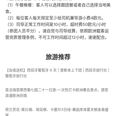
（1）午餐晚餐：客人可以选择跟团餐或者自己选择当地美
食。
（2）每位客人每天规定至少给司机兼导游小费4欧元。
（3）司导正常工作时间是10小时，超时费50欧元/小时
（参团人员平分），请自觉与司导结算，依照欧洲载客运
营资质管理条例，不可工作时间超过12小时，谢谢配合。
旅游推荐
【含接送机】西班牙葡萄牙 9 天 | 里斯本上下团 | 西班牙旅行社 |
葡萄牙旅行社
英法瑞意摩西葡七国二十一日游-一次性打卡欧洲著名景点，感受
浪漫欧洲风情
荷兰赏花-莱比锡、哥廷根、卡塞尔3日线-邂逅库肯霍夫郁金香盛
宴