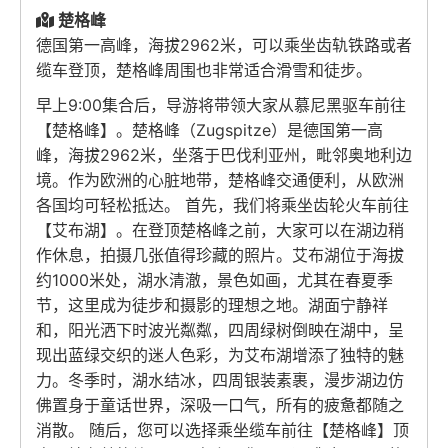
楚格峰
德国第一高峰，海拔2962米，可以乘坐齿轨铁路或者
缆车登顶，楚格峰周围也非常适合滑雪和徒步。
早上9:00集合后，导游将带领大家从慕尼黑驱车前往
【楚格峰】。楚格峰（Zugspitze）是德国第一高
峰，海拔2962米，坐落于巴伐利亚州，毗邻奥地利边
境。作为欧洲的心脏地带，楚格峰交通便利，从欧洲
各国均可轻松抵达。 首先，我们将乘坐齿轮火车前往
【艾布湖】。在登顶楚格峰之前，大家可以在湖边稍
作休息，拍摄几张值得珍藏的照片。艾布湖位于海拔
约1000米处，湖水清澈，景色如画，尤其在春夏季
节，这里成为徒步和摄影的理想之地。湖面宁静祥
和，阳光洒下时波光粼粼，四周绿树倒映在湖中，呈
现出蓝绿交织的迷人色彩，为艾布湖增添了独特的魅
力。冬季时，湖水结冰，四周银装素裹，漫步湖边仿
佛置身于童话世界，深吸一口气，所有的疲惫都随之
消散。 随后，您可以选择乘坐缆车前往【楚格峰】顶