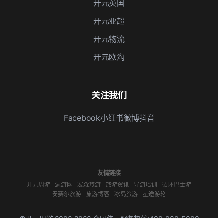
开元英国
开元亚超
开元物流
开元欧淘
关注我们
Facebook
小红书
微博
抖音
友情链接
开元周游
遍游网
宏森旅游
旅游资讯
导游培训
循环巴士游
安赛尔旅游
旅游博客
冰岛旅游
星途游轮