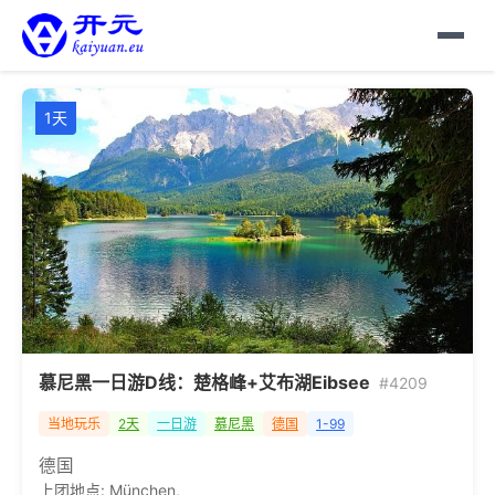
1天
慕尼黑一日游D线：楚格峰+艾布湖Eibsee
#4209
当地玩乐
2天
一日游
慕尼黑
德国
1-99
德国
上团地点:
München
,