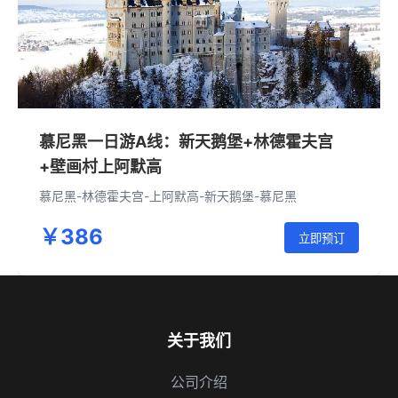
慕尼黑一日游A线：新天鹅堡+林德霍夫宫
+壁画村上阿默高
慕尼黑-林德霍夫宫-上阿默高-新天鹅堡-慕尼黑
￥386
立即预订
关于我们
公司介绍