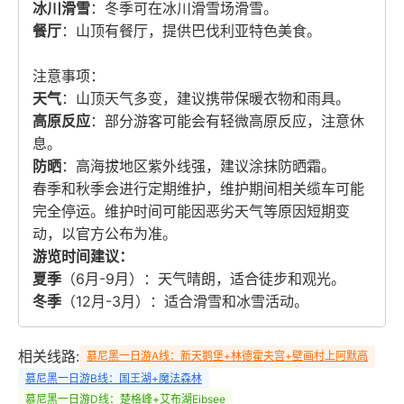
冰川滑雪
：冬季可在冰川滑雪场滑雪。
餐厅
：山顶有餐厅，提供巴伐利亚特色美食。
注意事项：
天气
：山顶天气多变，建议携带保暖衣物和雨具。
高原反应
：部分游客可能会有轻微高原反应，注意休
息。
防晒
：高海拔地区紫外线强，建议涂抹防晒霜。
春季和秋季会进行定期维护，维护期间相关缆车可能
完全停运。维护时间可能因恶劣天气等原因短期变
动，以官方公布为准。
游览时间建议：
夏季
（6月-9月）：天气晴朗，适合徒步和观光。
冬季
（12月-3月）：适合滑雪和冰雪活动。
相关线路:
慕尼黑一日游A线：新天鹅堡+林德霍夫宫+壁画村上阿默高
慕尼黑一日游B线：国王湖+魔法森林
慕尼黑一日游D线：楚格峰+艾布湖Eibsee