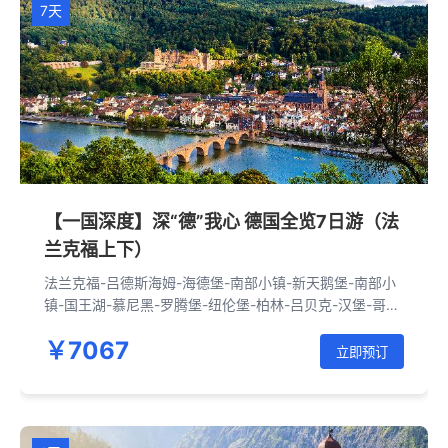
7天
【一国深度】深“德”我心 德国全览7日游（法
兰克福上下）
法兰克福-吕德斯海姆-海德堡-南部小镇-新天鹅堡-南部小
镇-国王湖-慕尼黑-罗腾堡-纽伦堡-柏林-吕贝克-汉堡-哥廷
根-法兰克福
￥7067
立即预订