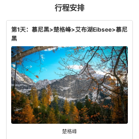
行程安排
第1天：慕尼黑>楚格峰>艾布湖Eibsee>慕尼
黑
楚格峰