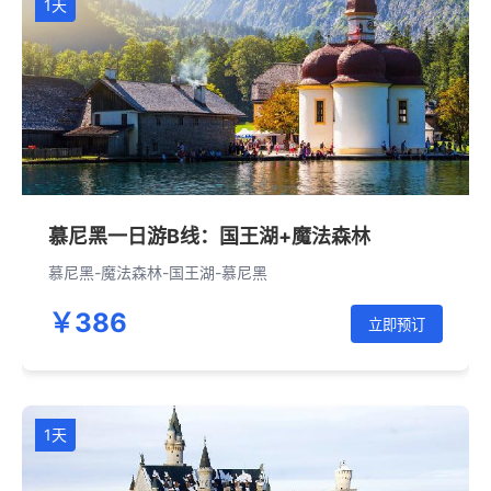
1天
慕尼黑一日游B线：国王湖+魔法森林
慕尼黑-魔法森林-国王湖-慕尼黑
￥386
立即预订
1天