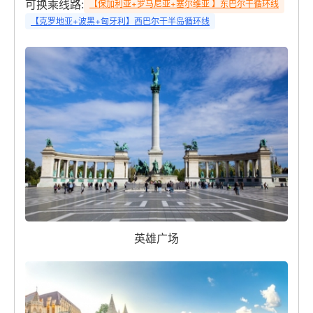
可换乘线路:
【保加利亚+罗马尼亚+塞尔维亚 】东巴尔干循环线
【克罗地亚+波黑+匈牙利】西巴尔干半岛循环线
英雄广场