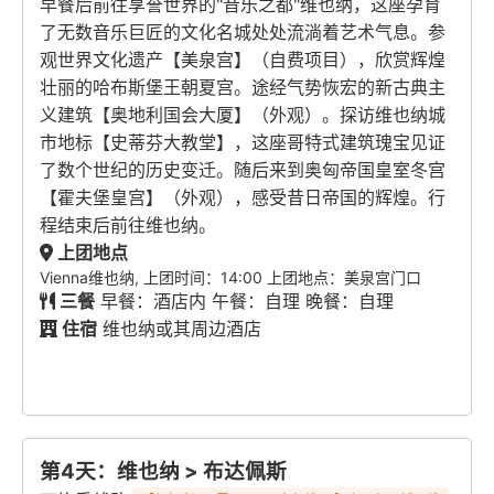
早餐后前往享誉世界的"音乐之都"维也纳，这座孕育
了无数音乐巨匠的文化名城处处流淌着艺术气息。参
观世界文化遗产【美泉宫】（自费项目），欣赏辉煌
壮丽的哈布斯堡王朝夏宫。途经气势恢宏的新古典主
义建筑【奥地利国会大厦】（外观）。探访维也纳城
市地标【史蒂芬大教堂】，这座哥特式建筑瑰宝见证
了数个世纪的历史变迁。随后来到奥匈帝国皇室冬宫
【霍夫堡皇宫】（外观），感受昔日帝国的辉煌。行
程结束后前往维也纳。
上团地点
Vienna维也纳, 上团时间：14:00 上团地点：美泉宫门口
三餐
早餐：酒店内 午餐：自理 晚餐：自理
住宿
维也纳或其周边酒店
第4天：维也纳 > 布达佩斯