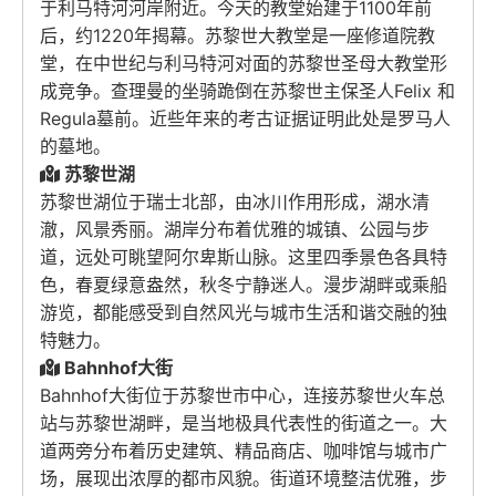
于利马特河河岸附近。今天的教堂始建于1100年前
后，约1220年揭幕。苏黎世大教堂是一座修道院教
堂，在中世纪与利马特河对面的苏黎世圣母大教堂形
成竞争。查理曼的坐骑跪倒在苏黎世主保圣人Felix 和
Regula墓前。近些年来的考古证据证明此处是罗马人
的墓地。
苏黎世湖
苏黎世湖位于瑞士北部，由冰川作用形成，湖水清
澈，风景秀丽。湖岸分布着优雅的城镇、公园与步
道，远处可眺望阿尔卑斯山脉。这里四季景色各具特
色，春夏绿意盎然，秋冬宁静迷人。漫步湖畔或乘船
游览，都能感受到自然风光与城市生活和谐交融的独
特魅力。
Bahnhof大街
Bahnhof大街位于苏黎世市中心，连接苏黎世火车总
站与苏黎世湖畔，是当地极具代表性的街道之一。大
道两旁分布着历史建筑、精品商店、咖啡馆与城市广
场，展现出浓厚的都市风貌。街道环境整洁优雅，步