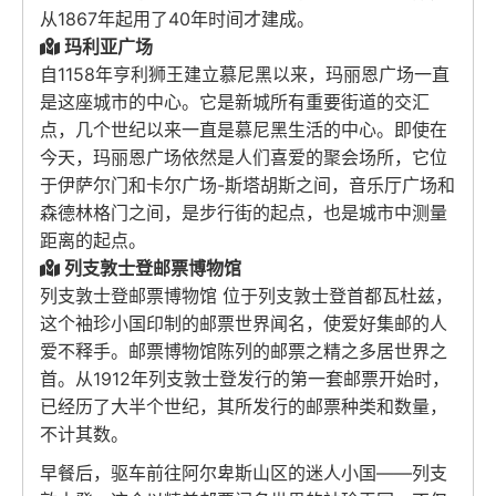
从1867年起用了40年时间才建成。
玛利亚广场
自1158年亨利狮王建立慕尼黑以来，玛丽恩广场一直
是这座城市的中心。它是新城所有重要街道的交汇
点，几个世纪以来一直是慕尼黑生活的中心。即使在
今天，玛丽恩广场依然是人们喜爱的聚会场所，它位
于伊萨尔门和卡尔广场-斯塔胡斯之间，音乐厅广场和
森德林格门之间，是步行街的起点，也是城市中测量
距离的起点。
列支敦士登邮票博物馆
列支敦士登邮票博物馆 位于列支敦士登首都瓦杜兹，
这个袖珍小国印制的邮票世界闻名，使爱好集邮的人
爱不释手。邮票博物馆陈列的邮票之精之多居世界之
首。从1912年列支敦士登发行的第一套邮票开始时，
已经历了大半个世纪，其所发行的邮票种类和数量，
不计其数。
早餐后，驱车前往阿尔卑斯山区的迷人小国——列支