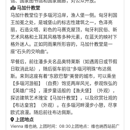
馆、国家图书馆和国家画廊，对公众开放。
马加什教堂
马加什教堂位于多瑙河沿岸，渔人堡一侧。匈牙利国
王加冕之处，是城堡山的标志性建筑之一，色泽亮
丽，石造尖塔、彩色的马赛克屋顶，匈牙利民俗、新
艺术风格和土耳其风格等多种元素，在蓝天的映衬下
格外迷人。正如同雨果所形容的，马加什教堂是一
座"石头的交响曲"。
早餐后，前往潘多夫名品奥特莱斯（如遇周日或节假
日取消此站），随后驱车前往"多瑙河明珠"布达佩
斯。来到这座有着"东欧巴黎"美誉的城市，可以乘坐
【多瑙河游船】（自费）饱览两岸风光，参观恢弘的
【英雄广场】，漫步童话般的【渔夫堡】（外观），
探访建筑艺术瑰宝【马加什教堂】，以及欣赏壮观的
【布达皇宫】（外观）。在多瑙河畔漫步小憩，尽享
欧式浪漫。随后前往布达佩斯。
上团地点
Vienna 维也纳, 上团时间：08:30上团地点：维也纳西站前广