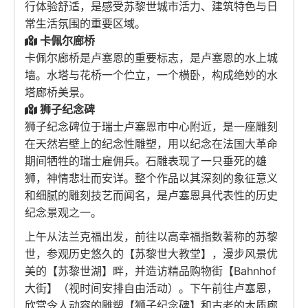
行体验舒适，是感受苏黎世城市活力、建筑特色与日
常生活氛围的重要区域。
卡佩尔廊桥
卡佩尔廊桥是卢塞恩的重要标志，是卢塞恩的水上城
墙。水塔与花桥一个伫立，一个横卧，构成绝妙的水
塔廊桥美景。
狮子纪念碑
狮子纪念碑位于瑞士卢塞恩市中心附近，是一座雕刻
在天然岩壁上的纪念性雕塑，用以纪念在法国大革命
期间牺牲的瑞士雇佣兵。石雕表现了一只垂死的雄
狮，神情悲壮而安详。整个作品以其深刻的象征意义
和细腻的雕刻技艺而闻名，是卢塞恩具代表性的历史
纪念景观之一。
上午从法兰克福出发，前往以高幸福指数著称的苏黎
世，参观历史悠久的【苏黎世大教堂】，漫步风景优
美的【苏黎世湖】畔，并造访精品购物街【Bahnhof
大街】（视时间安排自由活动）。下午前往卢塞恩，
欣赏令人动容的雕塑【狮子纪念碑】和古老的木质廊