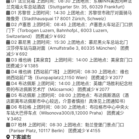
D1 法兰克福 上团时间：08:30 上团地点：东横INN美因河畔法
兰克福火车总站酒店（Stuttgarter Str. 35, 60329 Frankfurt）
D1 苏黎世 上团时间：14:30 上团地点：苏黎世市政厅对面骑马
雕像旁（Stadthausquai 17 8001 Zürich, Schweiz）
D2 卢塞恩 上团时间：08:45 上团地点：卢塞恩火车站正门口拱
门下（Torbogen Luzern, Bahnhofpl., 6003 Luzern,
Switzerland） 团费减少￥692
D2 慕尼黑 上团时间：15:30 上团地点：慕尼黑火车总站北门
汉莎停车站马路对面（Arnulfstraße 3, 80335 München） 团费
减少￥692
D3 维也纳【美泉宫】 上团时间：14:00 上团地点：美泉宫门口
团费减少￥1385
D4 维也纳【西站前广场】 上团时间：08:30 上团地点：维也
纳西站前广场（Europaplatz2,1150 Wien） 团费减少￥2077
D4 布达佩斯 上团时间：14:00 上团地点：英雄广场胜利纪念柱
旁的布达佩斯艺术厅（Műcsarnok） 团费减少￥2077
D5 布达佩斯 上团时间：08:00 上团地点：布达佩斯酒店（酒
店距离布达佩斯市中心较远，介意者慎拍！具体见上团通知书）
D6 布拉格 上团时间：08:30 上团地点：布拉格市中心中央火
车站大巴停车点（Wilsonova300/8,12000 Praha） 团费减少
￥3462
D7 柏林 上团时间：08:30 上团地点：勃兰登堡门景点门口
（Pariser Platz, 10117 Berlin） 团费减少￥4155
下客城市