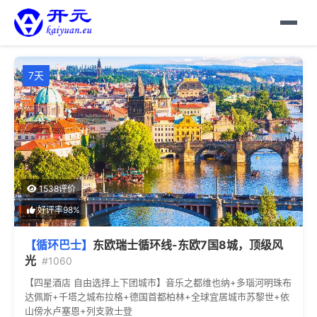
7天
1538评价
好评率98%
【循环巴士】
东欧瑞士循环线-东欧7国8城，顶级风
光
#1060
【四星酒店 自由选择上下团城市】音乐之都维也纳+多瑙河明珠布
达佩斯+千塔之城布拉格+德国首都柏林+全球宜居城市苏黎世+依
山傍水卢塞恩+列支敦士登