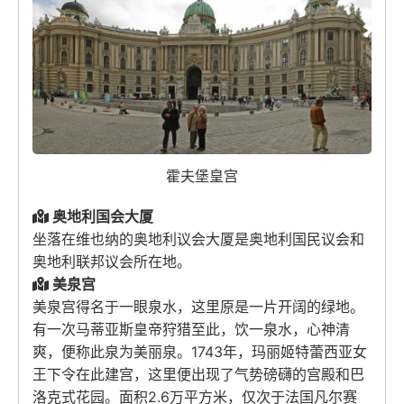
霍夫堡皇宫
奥地利国会大厦
坐落在维也纳的奥地利议会大厦是奥地利国民议会和
奥地利联邦议会所在地。
美泉宫
美泉宫得名于一眼泉水，这里原是一片开阔的绿地。
有一次马蒂亚斯皇帝狩猎至此，饮一泉水，心神清
爽，便称此泉为美丽泉。1743年，玛丽姬特蕾西亚女
王下令在此建宫，这里便出现了气势磅礴的宫殿和巴
洛克式花园。面积2.6万平方米，仅次于法国凡尔赛