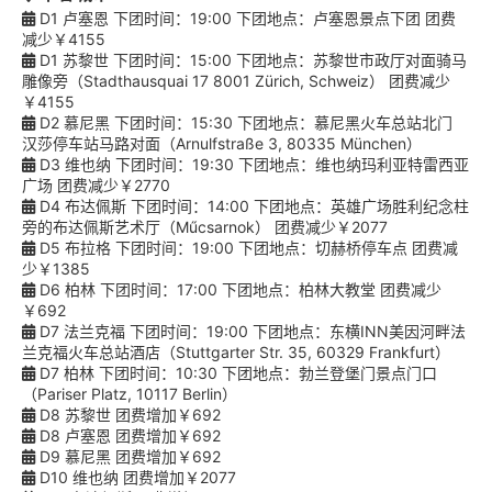
D1 卢塞恩 下团时间：19:00 下团地点：卢塞恩景点下团 团费
减少￥4155
D1 苏黎世 下团时间：15:00 下团地点：苏黎世市政厅对面骑马
雕像旁（Stadthausquai 17 8001 Zürich, Schweiz） 团费减少
￥4155
D2 慕尼黑 下团时间：15:30 下团地点：慕尼黑火车总站北门
汉莎停车站马路对面（Arnulfstraße 3, 80335 München）
D3 维也纳 下团时间：19:30 下团地点：维也纳玛利亚特雷西亚
广场 团费减少￥2770
D4 布达佩斯 下团时间：14:00 下团地点：英雄广场胜利纪念柱
旁的布达佩斯艺术厅（Műcsarnok） 团费减少￥2077
D5 布拉格 下团时间：19:00 下团地点：切赫桥停车点 团费减
少￥1385
D6 柏林 下团时间：17:00 下团地点：柏林大教堂 团费减少
￥692
D7 法兰克福 下团时间：19:00 下团地点：东横INN美因河畔法
兰克福火车总站酒店（Stuttgarter Str. 35, 60329 Frankfurt）
D7 柏林 下团时间：10:30 下团地点：勃兰登堡门景点门口
（Pariser Platz, 10117 Berlin）
D8 苏黎世 团费增加￥692
D8 卢塞恩 团费增加￥692
D9 慕尼黑 团费增加￥692
D10 维也纳 团费增加￥2077