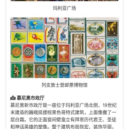
玛利亚广场
列支敦士登邮票博物馆
慕尼黑市政厅
慕尼黑新市政厅是一座位于玛利亚广场北侧，19世纪
末建造的巍峨挺拔棕黑色哥特式建筑，上面像撒了一
层白霜。它的正面窗间壁龛立有拜恩历代君王、圣徒
和神话英雄的塑像。整个建筑布局恢宏、装饰华丽，