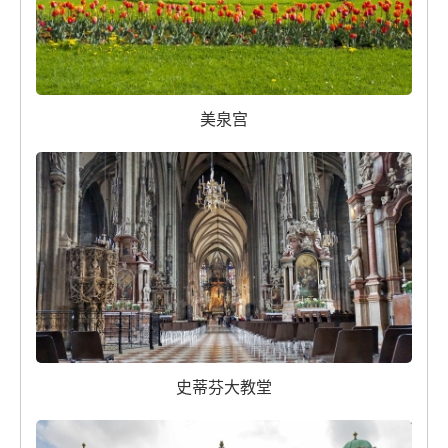
美泉宫
史蒂芬大教堂