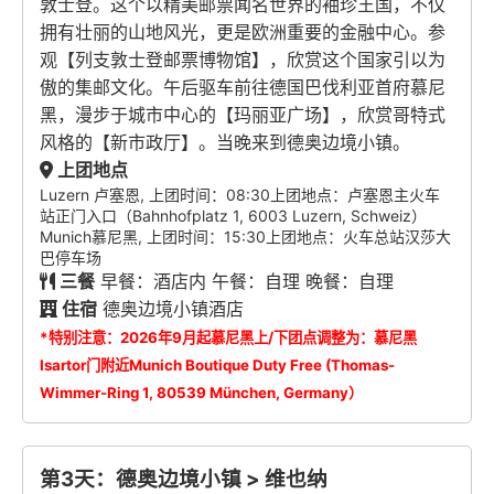
敦士登。这个以精美邮票闻名世界的袖珍王国，不仅
拥有壮丽的山地风光，更是欧洲重要的金融中心。参
观【列支敦士登邮票博物馆】，欣赏这个国家引以为
傲的集邮文化。午后驱车前往德国巴伐利亚首府慕尼
黑，漫步于城市中心的【玛丽亚广场】，欣赏哥特式
风格的【新市政厅】。当晚来到德奥边境小镇。
上团地点
Luzern 卢塞恩, 上团时间：08:30上团地点：卢塞恩主火车
站正门入口（Bahnhofplatz 1, 6003 Luzern, Schweiz）
Munich慕尼黑, 上团时间：15:30上团地点：火车总站汉莎大
巴停车场
三餐
早餐：酒店内 午餐：自理 晚餐：自理
住宿
德奥边境小镇酒店
*特别注意：2026年9月起慕尼黑上/下团点调整为：慕尼黑
Isartor门附近Munich Boutique Duty Free (Thomas-
Wimmer-Ring 1, 80539 München, Germany）
第3天：德奥边境小镇 > 维也纳