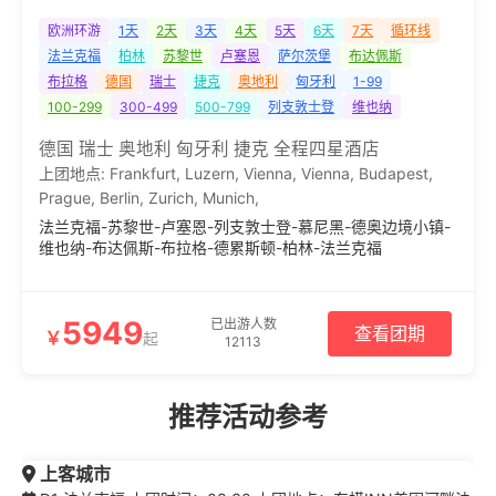
欧洲环游
1天
2天
3天
4天
5天
6天
7天
循环线
法兰克福
柏林
苏黎世
卢塞恩
萨尔茨堡
布达佩斯
布拉格
德国
瑞士
捷克
奥地利
匈牙利
1-99
100-299
300-499
500-799
列支敦士登
维也纳
德国 瑞士 奥地利 匈牙利 捷克 全程四星酒店
上团地点:
Frankfurt
,
Luzern
,
Vienna
,
Vienna
,
Budapest
,
Prague
,
Berlin
,
Zurich
,
Munich
,
法兰克福-苏黎世-卢塞恩-列支敦士登-慕尼黑-德奥边境小镇-
维也纳-布达佩斯-布拉格-德累斯顿-柏林-法兰克福
5949
已出游人数
查看团期
￥
起
12113
推荐活动参考
上客城市