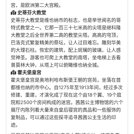
宫，是欧洲第二大宫殿。
史蒂芬大教堂
史蒂芬大教堂是维也纳市的标志，也是举世闻名的哥
特式教堂之一。它那一百三十七米高的尖塔是继科隆
大教堂之后全世界第二高的教堂尖塔。高高的穹顶，
巴洛克式繁复精美的祭坛，让人过目难忘。雕刻华美
的大理石柱。恢宏的建筑，配上斑斓的玻璃，让人感
觉神圣。游客也可爬上大教堂的南塔，坐电梯上去看
普莫林大钟，从塔上可以俯瞰维也纳全城。
霍夫堡皇宫
霍夫堡皇宫是奥地利哈布斯堡王朝的宫苑，坐落在首
都维也纳的市中心。自1275年至1913年间，经过多次
修建、重建，才演化成了现在这个由18个翼、19个庭
院和2500个房间构成的迷宫。茜茜公主博物馆的六个
展厅内陈列着大量来自皇后寝宫的真品和一些服饰的
复制品，可以通过这些探寻追寻茜茜公主生活的印
迹。