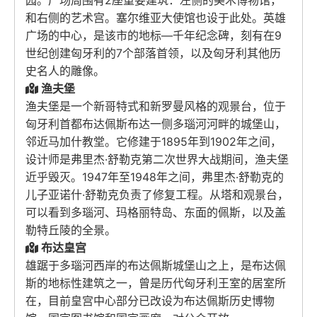
园。广场周围有2座重要建筑：左侧的美术博物馆，
和右侧的艺术宫。塞尔维亚大使馆也设于此处。英雄
广场的中心，是该市的地标—千年纪念碑，刻有在9
世纪创建匈牙利的7个部落首领，以及匈牙利其他历
史名人的雕像。
渔夫堡
渔夫堡是一个新哥特式和新罗曼风格的观景台，位于
匈牙利首都布达佩斯布达一侧多瑙河河畔的城堡山，
邻近马加什教堂。它修建于1895年到1902年之间，
设计师是弗里杰·舒勒克第二次世界大战期间，渔夫堡
近乎毁灭。1947年至1948年之间，弗里杰·舒勒克的
儿子亚诺什·舒勒克负责了修复工程。从塔和观景台，
可以看到多瑙河、玛格丽特岛、东面的佩斯，以及盖
勒特丘陵的全景。
布达皇宫
雄踞于多瑙河西岸的布达佩斯城堡山之上，是布达佩
斯的地标性建筑之一，曾是历代匈牙利王室的居室所
在，目前皇宫中心部分已改设为布达佩斯历史博物