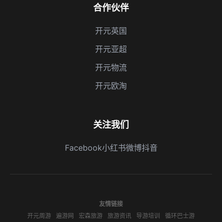
合作伙伴
开元英国
开元亚超
开元物流
开元欧淘
关注我们
Facebook
小红书
微博
抖音
友情链接
开元周游
遍游网
宏森旅游
旅游资讯
导游培训
循环巴士游