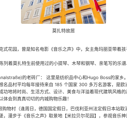
莫扎特故居
式花园，曾是知名电影《音乐之声》中，女主角玛丽亚带着孩子们欢
内陈列着莫扎特生前使用过的小提琴、木琴和钢琴、亲笔写的乐
nalstraße)的老砖厂： 这里是纺织品中心和Hugo Bos
名品村平均每年接待来自 185 个国家 300 多万名游客，
成功地将时尚、生活方式、设计、美食与洋溢着现代建筑风格的
以体会到真真切切的内城购物乐趣！
青根购物村（逢周日，德国国定假日，巴伐利亚州法定假日本站取消
堡，漫步于《音乐之声》取景地【米拉贝尔花园】，参观音乐神