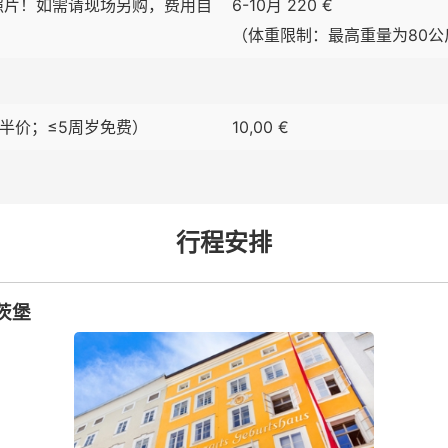
照片！如需请现场另购，费用自
6-10月 220 €
（体重限制：最高重量为80公
岁半价；≤5周岁免费）
10,00 €
行程安排
茨堡