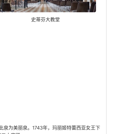
史蒂芬大教堂
泉为美丽泉。1743年，玛丽姬特蕾西亚女王下