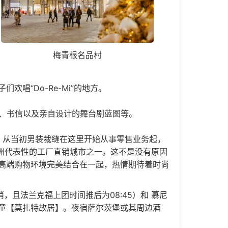
梅青根名品村
唱“Do-Re-Mi”的地方。
谱、书信以及亲自设计的舞台剧蓝图等。
s的家乡。从当初男装裁缝在这里开始从事零售业务起，
是欧洲代表性的工厂直销城市之一。这不是没有原因
高端购物环境完美结合在一起，热情期待着时尚
，且法兰克福上团时间推后为08:45）和 慕尼
童【莫扎特故居】。夜宿萨尔茨堡或其周边酒