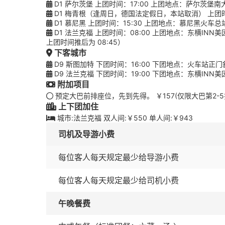
D1 萨尔茨堡 上团时间：17:00 上团地点：萨尔茨堡南大巴停车场Bust
D1 梅青根（逢周日，德国法定假日，本站取消） 上团时间：12:00 
D1 慕尼黑 上团时间：15:30 上团地点：慕尼黑火车总站北门 
D1 法兰克福 上团时间：08:00 上团地点：东横INN美因河
上团时间推后为 08:45）
下客城市
D9 斯图加特 下团时间：16:00 下团地点：火车站正门斜对面，大巴车站
D9 法兰克福 下团时间：19:00 下团地点：东横INN美因河畔法兰
附加项目
预定大巴前排座位，先到先得。 ￥157(仅限大巴第2-
上下团加住
城市:法兰克福 双人间:￥550 单人间:￥943
司机及导游小费
每位客人每天规定最少给导游小费
每位客人每天规定最少给司机小费
午晚餐费