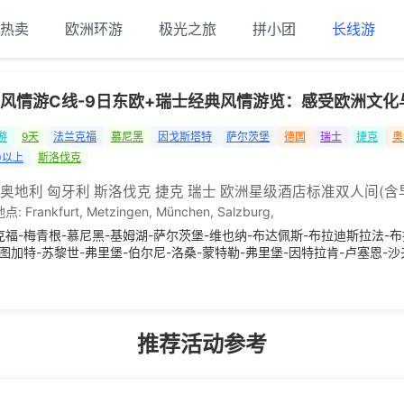
热卖
欧洲环游
极光之旅
拼小团
长线游
风情游C线-9日东欧+瑞士经典风情游览：感受欧洲文化
游
9天
法兰克福
慕尼黑
因戈斯塔特
萨尔茨堡
德国
瑞士
捷克
奥
0以上
斯洛伐克
 奥地利 匈牙利 斯洛伐克 捷克 瑞士 欧洲星级酒店标准双人间(含
地点:
Frankfurt
,
Metzingen
,
München
,
Salzburg
,
克福-梅青根-慕尼黑-基姆湖-萨尔茨堡-维也纳-布达佩斯-布拉迪斯拉法-布
斯图加特-苏黎世-弗里堡-伯尔尼-洛桑-蒙特勒-弗里堡-因特拉肯-卢塞恩-
推荐活动参考