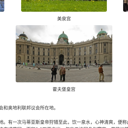
美泉宫
霍夫堡皇宫
会和奥地利联邦议会所在地。
地。有一次马蒂亚斯皇帝狩猎至此，饮一泉水，心神清爽，便称此