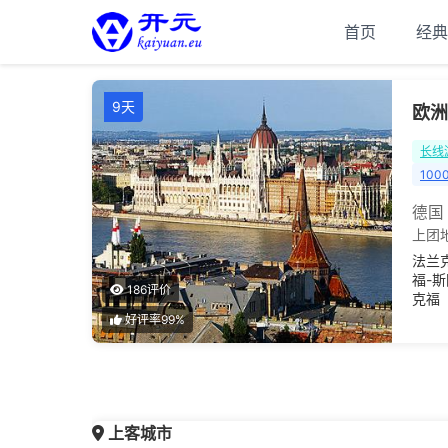
首页
经典
9天
欧洲
长线
100
德国
上团
法兰
福-
186评价
克福
好评率99%
上客城市