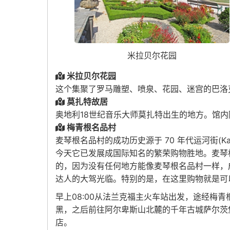
米拉贝尔花园
米拉贝尔花园
这个集聚了罗马雕塑、喷泉、花园、迷宫的巴洛克
莫扎特故居
奥地利18世纪音乐大师莫扎特出生的地方。馆
梅青根名品村
麦琴根名品村的成功历史源于 70 年代运河街(Ka
今天它已发展成国际知名的繁荣购物胜地。麦琴根
的，因为没有任何地方能像麦琴根名品村一样，
达人的大驾光临。特别的是，在这里购物就是可
早上08:00从法兰克福主火车站出发，途经梅
黑，之后前往阿尔卑斯山北麓的千年古城萨尔茨
店。