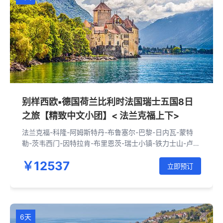
别样西欧▪德国荷兰比利时法国瑞士五国8日
之旅【精致中文小团】< 法兰克福上下>
法兰克福-科隆-阿姆斯特丹-布鲁塞尔-巴黎-日内瓦-蒙特
勒-茨韦西门-因特拉肯-布里恩茨-瑞士小镇-铁力士山-卢塞
恩-苏黎世-海德堡-法兰克福
￥12537
立即预订
6天