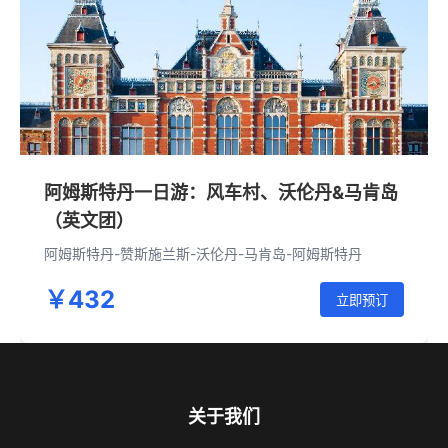
阿姆斯特丹一日游：风车村、沃伦丹&马肯岛
（英文团）
阿姆斯特丹-赞斯施兰斯-沃伦丹-马肯岛-阿姆斯特丹
￥432
立即预订
关于我们