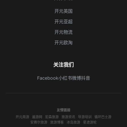
开元英国
开元亚超
开元物流
开元欧淘
关注我们
Facebook
小红书
微博
抖音
友情链接
开元周游
遍游网
宏森旅游
旅游资讯
导游培训
循环巴士游
安赛尔旅游
旅游博客
冰岛旅游
星途游轮