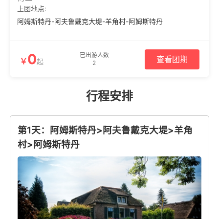
上团地点:
阿姆斯特丹-阿夫鲁戴克大堤-羊角村-阿姆斯特丹
0
已出游人数
查看团期
￥
起
2
行程安排
第1天：阿姆斯特丹>阿夫鲁戴克大堤>羊角
村>阿姆斯特丹