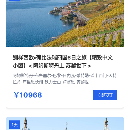
别样西欧▪荷比法瑞四国6日之旅【精致中文
小团】< 阿姆斯特丹上 苏黎世下 >
阿姆斯特丹-布鲁塞尔-巴黎-日内瓦-蒙特勒-茨韦西门-因特
拉肯-布里恩茨湖-铁力士山-卢塞恩-苏黎世
￥10968
立即预订
1天