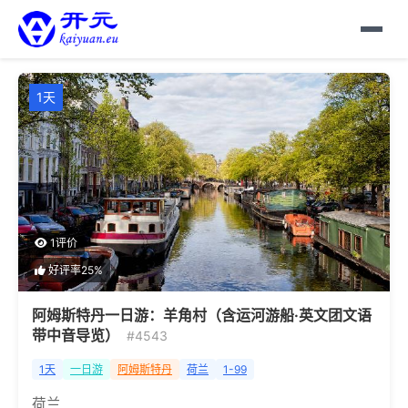
1天
1评价
好评率25%
阿姆斯特丹一日游：羊角村（含运河游船·英文团文语
带中音导览）
#4543
1天
一日游
阿姆斯特丹
荷兰
1-99
荷兰