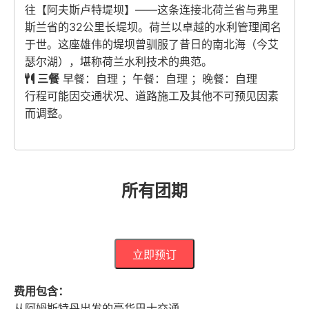
往【阿夫斯卢特堤坝】——这条连接北荷兰省与弗里
斯兰省的32公里长堤坝。荷兰以卓越的水利管理闻名
于世。这座雄伟的堤坝曾驯服了昔日的南北海（今艾
瑟尔湖），堪称荷兰水利技术的典范。
三餐
早餐：自理 ；午餐：自理 ；晚餐：自理
行程可能因交通状况、道路施工及其他不可预见因素
而调整。
所有团期
立即预订
费用包含：
从阿姆斯特丹出发的豪华巴士交通