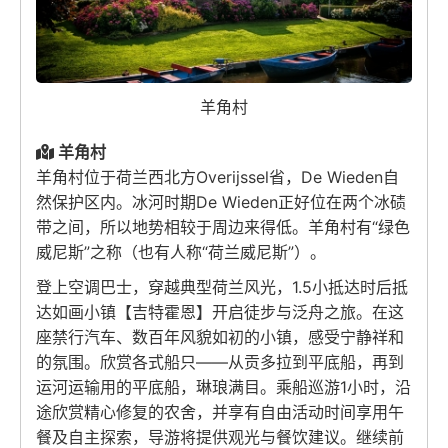
羊角村
羊角村
羊角村位于荷兰西北方Overijssel省，De Wieden自
然保护区内。冰河时期De Wieden正好位在两个冰碛
带之间，所以地势相较于周边来得低。羊角村有“绿色
威尼斯”之称（也有人称“荷兰威尼斯”）。
登上空调巴士，穿越典型荷兰风光，1.5小抵达时后抵
达如画小镇【吉特霍恩】开启徒步与泛舟之旅。在这
座禁行汽车、数百年风貌如初的小镇，感受宁静祥和
的氛围。欣赏各式船只——从贡多拉到平底船，再到
运河运输用的平底船，琳琅满目。乘船巡游1小时，沿
途欣赏精心修复的农舍，并享有自由活动时间享用午
餐及自主探索，导游将提供观光与餐饮建议。继续前