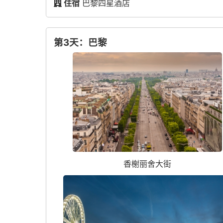
住宿
巴黎四星酒店
第3天：巴黎
香榭丽舍大街