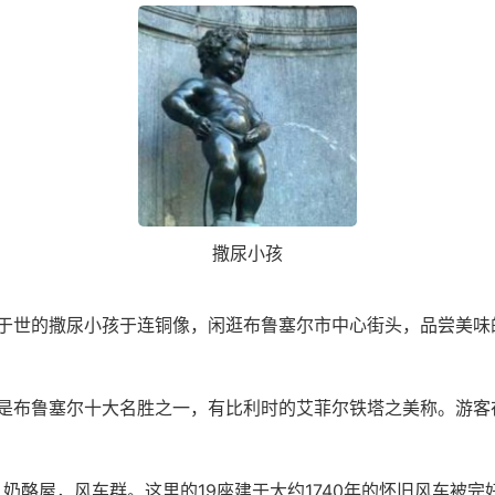
撒尿小孩
于世的撒尿小孩于连铜像，闲逛布鲁塞尔市中心街头，品尝美味
是布鲁塞尔十大名胜之一，有比利时的艾菲尔铁塔之美称。游客
奶酪屋，风车群。这里的19座建于大约1740年的怀旧风车被完