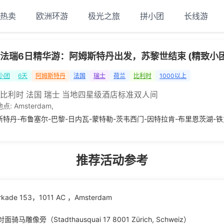
热卖
欧洲环游
极光之旅
拼小团
长线游
法瑞6日精华游：阿姆斯特丹出发，苏黎世结束 (精致小团
小团
6天
阿姆斯特丹
法国
瑞士
荷兰
比利时
1000以上
 比利时 法国 瑞士 当地四星级酒店标准双人间
地点:
Amsterdam
,
斯特丹-布鲁塞尔-巴黎-日内瓦-蒙特勒-茨韦西门-因特拉肯-布里恩茨湖-铁
推荐活动参考
de 153，1011 AC ，Amsterdam
旁（Stadthausquai 17 8001 Zürich, Schweiz）