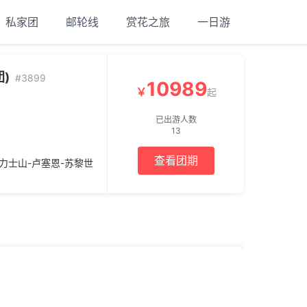
私家团
邮轮线
赏花之旅
一日游
)
#3899
10989
￥
起
已出游人数
13
查看团期
力士山-卢塞恩-苏黎世