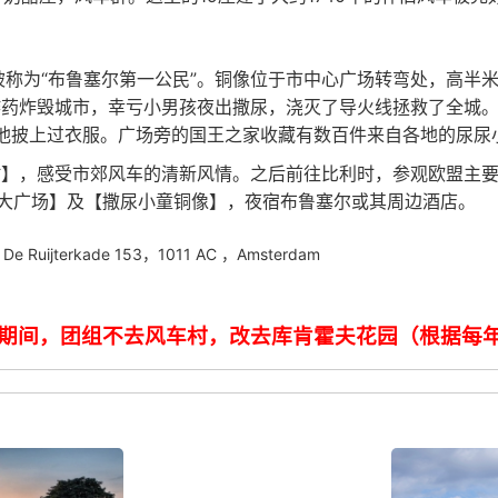
被称为“布鲁塞尔第一公民”。铜像位于市中心广场转弯处，高半
药炸毁城市，幸亏小男孩夜出撒尿，浇灭了导火线拯救了全城。为
曾给他披上过衣服。广场旁的国王之家收藏有数百件来自各地的尿
车村】，感受市郊风车的清新风情。之后前往比利时，参观欧盟主
大广场】及【撒尿小童铜像】，夜宿布鲁塞尔或其周边酒店。
uijterkade 153，1011 AC ，Amsterdam
季期间，团组不去风车村，改去库肯霍夫花园（根据每