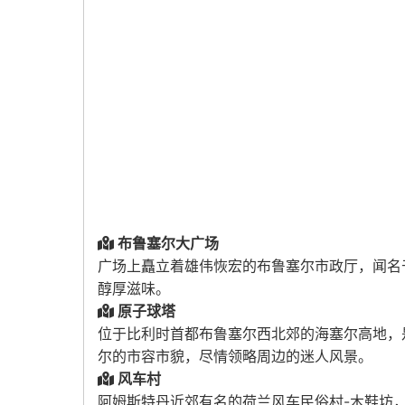
布鲁塞尔大广场
广场上矗立着雄伟恢宏的布鲁塞尔市政厅，闻名
醇厚滋味。
原子球塔
位于比利时首都布鲁塞尔西北郊的海塞尔高地，
尔的市容市貌，尽情领略周边的迷人风景。
风车村
阿姆斯特丹近郊有名的荷兰风车民俗村-木鞋坊，