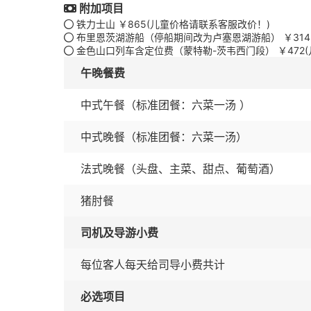
附加项目
铁力士山 ￥865(儿童价格请联系客服改价！)
布里恩茨湖游船（停船期间改为卢塞恩湖游船） ￥314
金色山口列车含定位费（蒙特勒-茨韦西门段） ￥472
午晚餐费
中式午餐（标准团餐：六菜一汤 ）
中式晚餐（标准团餐：六菜一汤）
法式晚餐（头盘、主菜、甜点、葡萄酒）
猪肘餐
司机及导游小费
每位客人每天给司导小费共计
必选项目