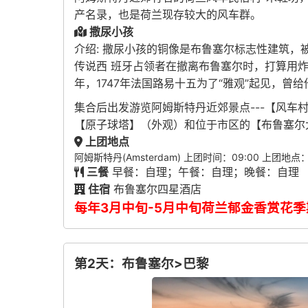
产名录，也是荷兰现存较大的风车群。
撒尿小孩
介绍: 撒尿小孩的铜像是布鲁塞尔标志性建筑，
传说西 班牙占领者在撤离布鲁塞尔时，打算用炸
年，1747年法国路易十五为了“雅观”起见，
集合后出发游览阿姆斯特丹近郊景点---【风
【原子球塔】（外观）和位于市区的【布鲁塞尔
上团地点
阿姆斯特丹(Amsterdam) 上团时间：09:00 上团地点：De R
三餐
早餐：自理；午餐：自理；晚餐：自理
住宿
布鲁塞尔四星酒店
每年3月中旬-5月中旬荷兰郁金香赏花
第2天：布鲁塞尔>巴黎