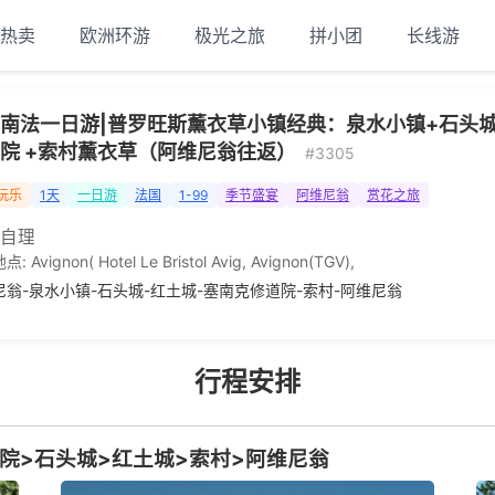
热卖
欧洲环游
极光之旅
拼小团
长线游
南法一日游|普罗旺斯薰衣草小镇经典：泉水小镇+石头城
院 +索村薰衣草（阿维尼翁往返）
#3305
玩乐
1天
一日游
法国
1-99
季节盛宴
阿维尼翁
赏花之旅
 自理
地点:
Avignon( Hotel Le Bristol Avig
,
Avignon(TGV)
,
尼翁-泉水小镇-石头城-红土城-塞南克修道院-索村-阿维尼翁
行程安排
院>石头城>红土城>索村>阿维尼翁