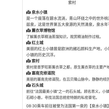
索村
泉水小镇
是一个座落在碧水流淌，青山环绕之中的世外桃
兹泉，这是世界第五大泉源的天然清泉，泉水年
薰衣草博物馆
了解薰衣草精油蒸馏知识，观赏精油制作过程。
红土城
美丽的红土小镇曾是欧洲的赭石颜料生产地，小
小镇的历史沉浮。
索村
索村是普罗旺斯薰衣草之都，原生薰衣草的主要产
塞南克修道院
美丽的塞南克修道院，在吕贝隆山脉中，静静的经
石头城
前往"法国最美小镇"之一的石头城。顾名思义，小
石砌小巷，寻找法国总统密特朗的私密豪宅。
08:30乘车前往被誉为法国第一泉的【泉水