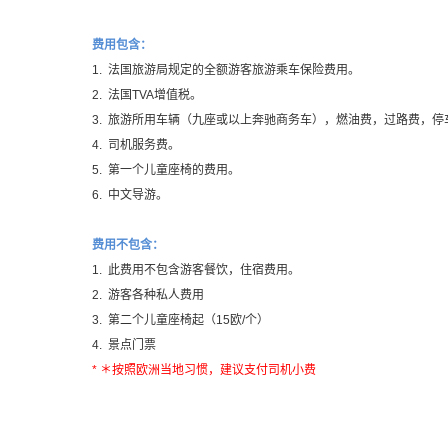
费用包含：
1.
法国旅游局规定的全额游客旅游乘车保险费用。
2.
法国
TVA
增值税。
3.
旅游所用车辆（九座或以上奔驰商务车），燃油费，过路费，停
4.
司机服务费。
5.
第一个儿童座椅的费用。
6. 中文导游。
费用不包含：
1.
此费用不包含游客餐饮，住宿费用。
2.
游客各种私人费用
3.
第二个儿童座椅起（
15
欧
/
个）
4. 景点门票
*
＊按照欧洲当地习惯，建议支付司机小费