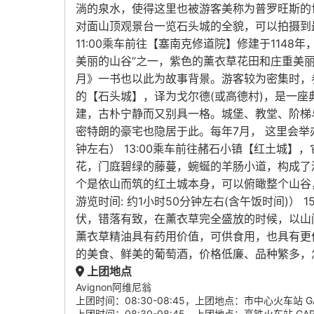
淌的泉水，使得这里也被游客美称为普罗旺斯的世外
对面山顶观景台一览石头城的全貌，可以拍摄到最
11:00乘车前往【塞南克修道院】修建于1148
美丽的山谷”之一，紫色的薰衣草花田和庄重美
月》一书也以此为故事背景。游客较为密集时，参观时
的【石头城】，译为戈尔德(或高德村)，是一
建，古朴宁静而又别具一格。城堡、教堂、阶梯
密特朗的豪宅也隐居于此。每年7月， 这里会举办
钟左右） 13:00乘车前往赭石小镇【红土城
花，门庭碧绿的藤蔓，蜿蜒的羊肠小道，构成了
个是依山而筑的红土城本身，可以俯瞰整个山谷，
游览时间: 约1小时50分钟左右(含午饭时间)
伏，错落有致，在薰衣草完全盛放的时候，以山
薰衣草精油具有药用价值，可供食用，也具有更
的美食、鲜美的葡萄酒，价格低廉、品种繁多，怎可错
上团地点
Avignon阿维尼翁
上团时间：08:30-08:45，上团地点：市中心火车站 GARE CEN
上团时间：08:30-08:45，上团地点：高铁火车站 GARE TGV 