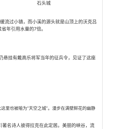
石头城
缓缓流过小镇，而小溪的源头就是山顶上的沃克吕
兹省年引用水量的7倍。
仍悬挂有戴高乐将军当年的征兵令，见证了这座
这里也被喻为“天空之城”。漫步在满壁鲜花的幽静
吸引著名诗人彼得拉克在此定居。美丽的峡谷，流