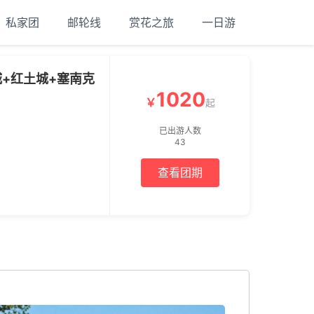
私家团
邮轮线
赏花之旅
一日游
+红土城+塞南克
1020
￥
起
已出游人数
43
查看团期