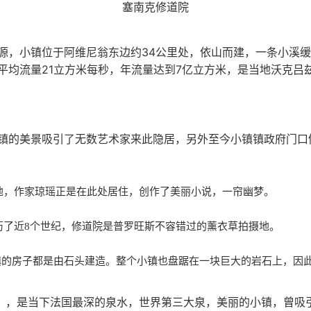
塞南克修道院
源，小镇位于阿维尼翁东边约34公里处，依山而建，一条小溪
平均流量21立方米每秒，年流量达到7亿立方米，是当地沃克吕
镇的美景吸引了无数艺术家来此隐居，另外至今小镇镇政府门口
地，作家琼瑶正是在此处居住，创作了美丽小说，一帘幽梦。
历了近
8
个世纪，修道院是普罗旺斯不容错过的薰衣草拍摄地。
镇的房子都是由石头建造。整个小镇也盘踞在一块巨大的岩石上，因此
小镇】，是当下法国最深的泉水，世界第三大泉，美丽的小镇，曾