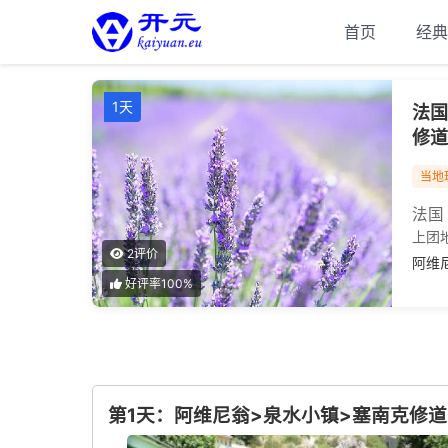
首页
经典
1天
法国
修道
当地
法国
上团
2评价
阿维
好评率100%
第1天：阿维尼翁>泉水小镇>塞南克修道