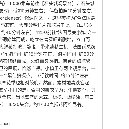
） 10:40乘车前往【石头城观景台】，石头城
: 约10分钟左右； 停留拍照10分钟左右）
rzienser）修道院之一。这里被称为“全法国最
稳与寂静。大部分明信片都取景于此，《山居岁
0分钟左右） 11:50前往"法国最美小镇"之一
堆砌修建而成，屹立在普罗旺斯腹地，依山而
的鲜花打破了静谧，带来蓬勃生机，法国前总统
时间: 约15分钟左右； 游览时间: 约60分
用赭石修砌而成，火红而又热情。窗台的点点繁
己的画展，怡然自得。小镇里有两个观景台，一
个最佳拍摄点。（行驶时间: 约15分钟左右；
的薰衣草花季也相对较晚。然而，索村地势跌宕起
衣草不同的是，索村的薰衣草为原生薰衣草，其
罂粟花，当地盛产的大蒜、橄榄、橄榄油，可口
16:30集合，约17:30点抵达阿维尼翁。
ance