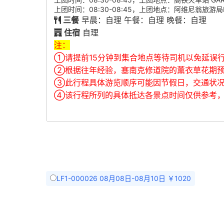
上团时间：08:30-08:45，上团地点：阿维尼翁旅游局L'OFFICE 
三餐
早晨：自理 午餐：自理 晚餐：自理
住宿
自理
注：
①请提前15分钟到集合地点等待司机以免延误
②根据往年经验，塞南克修道院的薰衣草花期预
③此行程具体游览顺序可能因节假日，交通状况
④该行程所列的具体抵达各景点时间仅供参考
LF1-000026 08月08日-08月10日 ￥1020