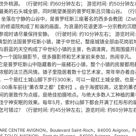
桃源。（行驶时间: 约60分钟左右； 游览时间: 约50分钟左右
美的石头城全貌，同时眺望美丽的普罗旺斯吕贝隆山谷。（行驶时间
年，坐落在宁静的山谷中，是普罗旺斯三座著名的西多会教团（Ziste
丽的修道院构成了和谐的画面，为浪漫的花语更添一分宗教的沉
请尽量保持安静。（行驶时间: 约10分钟左右； 游览时间: 约4
座典型的法国普罗旺斯小镇，建于中世纪，整座城镇全部由花岗岩
与蔚蓝的天空构成了中世纪小镇的主景，色调清爽，而周围盛开
一个国际摄影节，很多摄影师和艺术家前来参加，热闹非凡。（行驶
】，它是普罗旺斯山中隐藏着的一座赭石小镇，整个小镇的房屋都
浓郁的法兰西风情。镇子里隐居着数十位艺术家，常年举办着自
一个是红土城山脚下步行300米，可以一窥红土城全貌，也是一
） 15:00乘车前往“薰衣草之都”【索村】。由于海拔较高，这里
间的景致作为点缀，是绝佳拍摄地点。与绝大多数人工种植的薰
佳宁神安眠的效果。每年5月，索村山脚下都会开满了红彤彤的
过？（行驶时间: 约45分钟左右；游览时间: 约60分钟左右） 
TRE AVIGNON，Boulevard Saint-Roch，84000 Avignon，Fr
D' AVIGNON，Pont de l'Europe，84000 Avignon，France