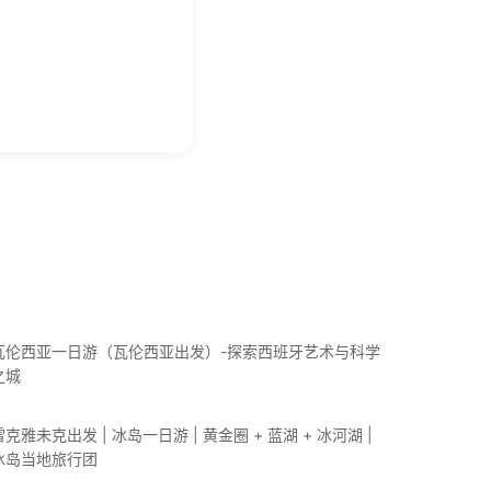
瓦伦西亚一日游（瓦伦西亚出发）-探索西班牙艺术与科学
之城
雷克雅未克出发 | 冰岛一日游 | 黄金圈 + 蓝湖 + 冰河湖 |
冰岛当地旅行团