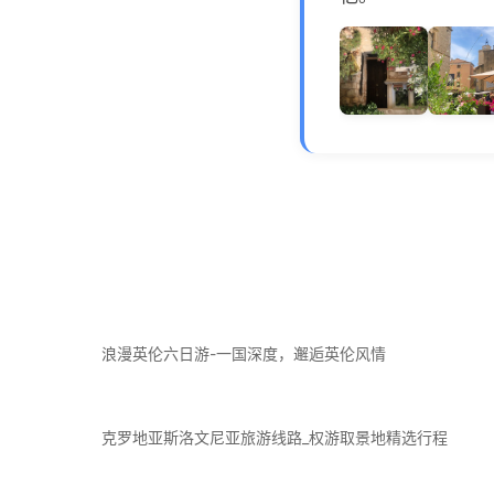
浪漫英伦六日游-一国深度，邂逅英伦风情
克罗地亚斯洛文尼亚旅游线路_权游取景地精选行程