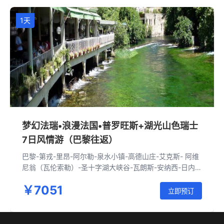
1天
梦幻法瑞•浪漫法国•普罗旺斯+湖光山色瑞士
7日风情游（巴黎往返）
巴黎-第戎-里昂-阿尔勒-泉水小镇-高德山庄-艾克斯- 阿维
尼翁（瓦伦索勒）-圣十字湖大峡谷-瓦朗斯-安纳西-日内
瓦-奥尔滕-卢塞恩-龙疆-布里恩茨湖-奥尔滕-少女峰-苏黎
￥7051
世-巴黎
立即预订