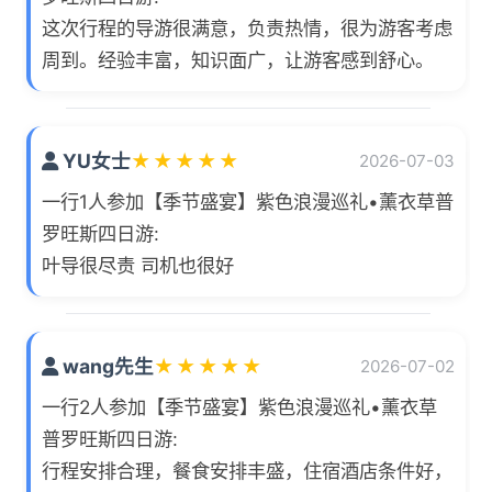
这次行程的导游很满意，负责热情，很为游客考虑
周到。经验丰富，知识面广，让游客感到舒心。
YU女士
★
★
★
★
★
2026-07-03
一行1人参加【季节盛宴】紫色浪漫巡礼•薰衣草普
罗旺斯四日游:
叶导很尽责 司机也很好
wang先生
★
★
★
★
★
2026-07-02
一行2人参加【季节盛宴】紫色浪漫巡礼•薰衣草
普罗旺斯四日游:
行程安排合理，餐食安排丰盛，住宿酒店条件好，