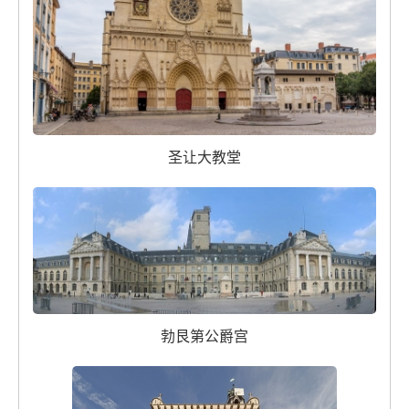
圣让大教堂
勃艮第公爵宫