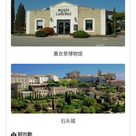
薰衣草博物馆
石头城
阿尔勒