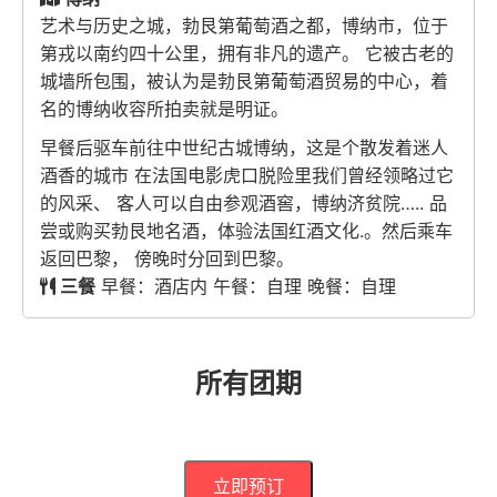
艺术与历史之城，勃艮第葡萄酒之都，博纳市，位于
第戎以南约四十公里，拥有非凡的遗产。 它被古老的
城墙所包围，被认为是勃艮第葡萄酒贸易的中心，着
名的博纳收容所拍卖就是明证。
早餐后驱车前往中世纪古城博纳，这是个散发着迷人
酒香的城市 在法国电影虎口脱险里我们曾经领略过它
的风采、 客人可以自由参观酒窖，博纳济贫院….. 品
尝或购买勃艮地名酒，体验法国红酒文化.。然后乘车
返回巴黎， 傍晚时分回到巴黎。
三餐
早餐：酒店内 午餐：自理 晚餐：自理
所有团期
立即预订