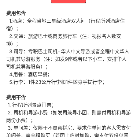
费用包含
1.酒店：全程当地三星级酒店双人间（行程所列酒店住
宿）；
2.交通：旅游巴士或商务旅行车（注：视报名人数安
排）；
3.司导：专职巴士司机+华人中文导游或者全程中文华人
司机兼导游服务（注：如发9座或者以下小车，安排华人
司机兼导游服务）；
4.用餐：酒店早餐；
5.行李：1件23公斤行李和1件随身手提行李；
费用不含
1. 行程所列景点门票；
2. 司机和导游小费（如发司兼导小团，则需付司机和导游
两份小费）；
3. 单间差：仅限于不愿意拼房，要求住单间的客人需支付
单间差，需全程购买（若团上临时加购，需支付双份单间