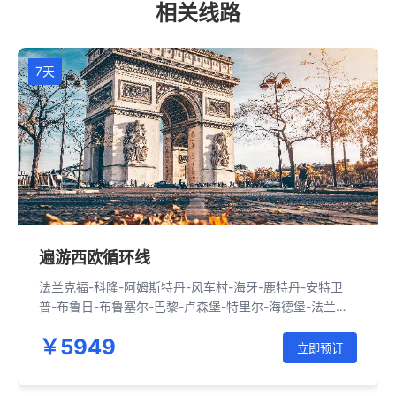
相关线路
7天
遍游西欧循环线
法兰克福-科隆-阿姆斯特丹-风车村-海牙-鹿特丹-安特卫
普-布鲁日-布鲁塞尔-巴黎-卢森堡-特里尔-海德堡-法兰克
福
￥5949
立即预订