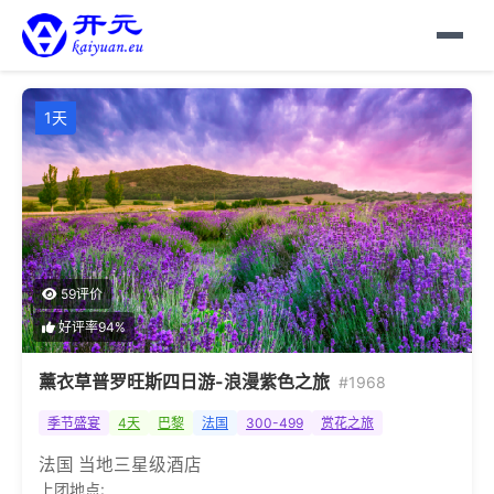
1天
59评价
好评率94%
薰衣草普罗旺斯四日游-浪漫紫色之旅
#1968
季节盛宴
4天
巴黎
法国
300-499
赏花之旅
法国 当地三星级酒店
上团地点: