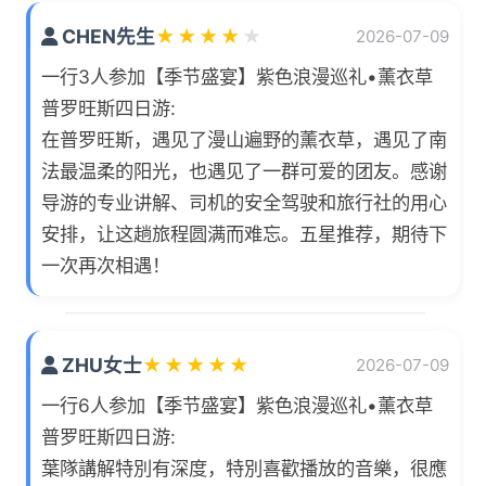
CHEN先生
★
★
★
★
★
2026-07-09
一行3人参加【季节盛宴】紫色浪漫巡礼•薰衣草
普罗旺斯四日游:
在普罗旺斯，遇见了漫山遍野的薰衣草，遇见了南
法最温柔的阳光，也遇见了一群可爱的团友。感谢
导游的专业讲解、司机的安全驾驶和旅行社的用心
安排，让这趟旅程圆满而难忘。五星推荐，期待下
一次再次相遇！
ZHU女士
★
★
★
★
★
2026-07-09
一行6人参加【季节盛宴】紫色浪漫巡礼•薰衣草
普罗旺斯四日游:
葉隊講解特別有深度，特別喜歡播放的音樂，很應