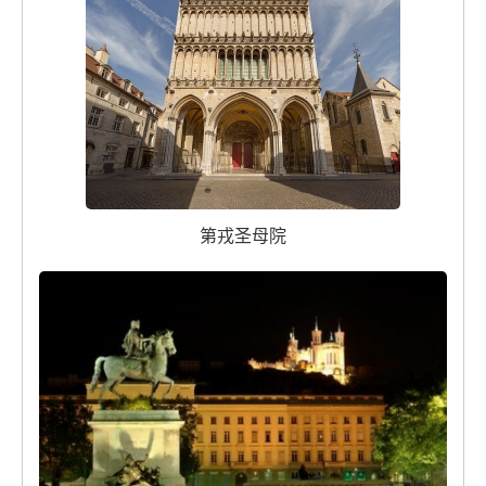
第戎圣母院