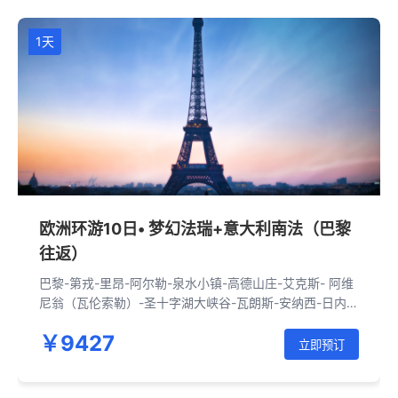
1天
欧洲环游10日• 梦幻法瑞+意大利南法（巴黎
往返）
巴黎-第戎-里昂-阿尔勒-泉水小镇-高德山庄-艾克斯- 阿维
尼翁（瓦伦索勒）-圣十字湖大峡谷-瓦朗斯-安纳西-日内
瓦-奥尔滕-卢塞恩-米兰-威尼斯-罗马-佛罗伦萨-比萨-圣雷
￥9427
莫-摩纳哥-EZE-戛纳-里昂-巴黎
立即预订