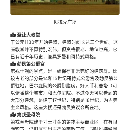
贝拉克广场
圣让大教堂
于公元1180年开始建造，建造时间长达三个世纪。这
座教堂并不算特别宏伟，但资格很老、地位也高，它
已有近千年历史，兼具罗曼和哥特式风格。
勃艮第公爵宫
第戎壮观的景点，是一组保存非常完好的建筑群。比
较古老的部分是14和15世纪哥特式公爵宫及勃艮第公
爵驻地，巴尔庭院的公爵御膳房，好人菲利普塔（可
以俯瞰整个城市）和巴尔庭院。不过今天可以看到的
大部分建筑，是建于17世纪，特别是18世纪，为古典
主义风格。这座大楼还是勃艮第议会所在地。
第戎圣母院
第戎圣母院建于寸土寸金的第戎主要商业区，在有限
面积下，仍旧展现出庄严的宗教气氛，同时维持稳固