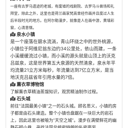
一座有古罗马遗迹的老城，有废墟的戏剧院、古罗马斗兽场和礼
拜堂，除此之外，这里也是荷兰画家梵高曾经作画并且度过人生
后半段时光的地方。在阿尔勒漫步，就像是人在画中游，黄墙彩
窗，心清意惬。
泉水小镇
是一个座落在碧水流淌，青山环绕之中的世外桃源，
小镇位于阿维尼翁东边约34公里处，依山而建，一条
小溪缓缓流过小镇，而小溪的源头就是山顶上的沃克
吕兹泉，这是世界第五大泉源的天然清泉，泉水年平
均流量21立方米每秒，年流量达到7亿立方米，是当
地沃克吕兹省年引用水量的7倍。
薰衣草博物馆
了解薰衣草精油蒸馏知识，观赏精油制作过程。
石头城
前往"法国最美小镇"之一的石头城。顾名思义，小镇的房
子都是由石头建造。整个小镇也盘踞在一块巨大的岩石
上，因此这里也被喻为“天空之城”。漫步在满壁鲜花的幽
静石砌小巷，寻找法国总统密特朗的私密豪宅。