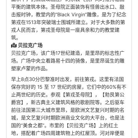
平衡的建筑本体。圣母院正面装饰有怪兽出水口、敲
击报时钟，教堂内的“Black Virgin”雕像，是为了纪念
第戎在1513年突破瑞士围城所建立。对于大多数的第
戎人民而言，第戎圣母院是一座具亲和力的教堂建
筑。
贝拉克广场
贝拉克广场，该广场17世纪建造，是里昂的标志性广
场。广场中央立着路易十四的骑像，是里昂诞生的雕
塑家卢蒙的作品。
早上8点30分巴黎准时出发，前往第戎。这里有法国
保存完好的 15 至 17 世纪的房屋，它们中的60%有不
止两世纪的历史。参观【第戎圣母院】，【勃艮第公
爵宫】，新古典主义建筑风格的歌剧院等。之后驱车
前往法国第三大城市里昂，是欧洲文艺复兴时期的名
城，是文艺复兴时期欧洲商业文化的大平台，也是法
国的“美食之都”。市里的【贝拉克广场】上的红土
地，搭配着广场四周建筑物上的红屋顶。河对岸便是