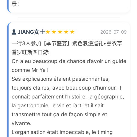
景！
JIANG女士
★
★
★
★
★
2026-07-09
一行3人参加【季节盛宴】紫色浪漫巡礼•薰衣草
普罗旺斯四日游:
On a eu beaucoup de chance d’avoir un guide
comme Mr Ye !
Ses explications étaient passionnantes,
toujours claires, avec beaucoup d’humour. Il
connaît parfaitement l’histoire, la géographie,
la gastronomie, le vin et l’art, et il sait
transmettre tout ça de façon simple et
vivante.
L’organisation était impeccable, le timing