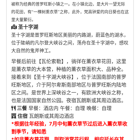
被称为经典的普罗旺斯小镇之一。在小镇北边，是大片一望无际
的花田，有“一棵树熏衣草”之称，此外，梵高钟爱的向日葵也在这
里大量繁衍。
圣十字湖
圣十字湖是普罗旺斯地区美丽的内路湖，蔚蓝色的湖水，
位于陡峭的凡尔登大峡谷之间，荡舟在圣十字湖中，感叹
大自然的鬼斧神工。
早餐后前往【瓦伦索勒】，徜徉在薰衣草花田，这里
是薰衣草的大本营，种植的薰衣草面积大、品种全。
接着来到【圣十字湖大峡谷】，位于法国南部的普罗
旺斯地区，介于阿尔卑斯南部地区与普罗旺斯内陆地
区之间。是世界上深峡谷之一，有欧洲大峡谷之称，
也是法国国家自然公园。夜宿瓦朗斯或其周边酒店。
三餐
早餐：酒店内 午餐：自理 晚餐：自理
住宿
瓦朗斯或其周边酒店
*根据往年经验，7月中旬薰衣草节过后进入薰衣草收
割季节，请知悉
*如非薰衣草花期，则取消赏花行程，相应延长在其