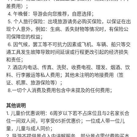
差费用）；
4. 午晚餐：导游会向您推荐，自愿选择；
5. 个人旅行保险：出境旅游请务必购买保险，以保证在出
现个人意外，例如：生病、丢失财物等情况时，有保险公
司保障您的权益；
6. 因气候，罢工等不可抗力因素或飞机、车辆、船只等交
通工具发生故障导致时间延误或行程更改引起的经济损失
和责任；
7. 酒店内电话、传真、洗熨、收费电视、理发、烟酒、饮
料、行李搬运等私人费用；其他未注明的地接费用（签
证、机票、旅游保险等）；
8.一切个人消费及费用包含中未提及的任何费用；
其他说明
1. 儿童价优惠说明：6周岁以下若不占床位且与2名家长合
住一间双人间，可享受65折优惠价；一位成人带一位儿
童，儿童与成人同价；
2. 导游不提供景点入内讲解服务，部分景点需付费购买本