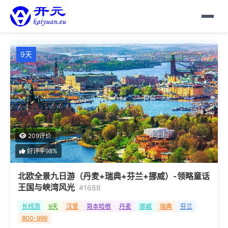
9天
209评价
好评率98%
北欧全景九日游（丹麦+瑞典+芬兰+挪威）-领略童话
王国与峡湾风光
#1688
长线游
9天
汉堡
哥本哈根
丹麦
挪威
瑞典
芬兰
800-999