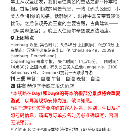
早上从汉堡出发，我们前往闻名的童话之都--哥本哈
根。首度领略北欧的风景气息，一睹【码头公园】“小
美人鱼”铜像的风姿，恬静娴雅，眼神中却又带着淡淡
忧伤。之后参观丹麦王室的主要宫殿，古典建筑——
【阿美琳堡宫】。晚上入住赫尔辛堡或周边酒店。
上团地点
Hamburg 汉堡, 集合时间：8点45分 上团时间：9点00分 上
车地点：汉堡主火车站东出口（Kirchenallee 49，20099
Hamburg, Deutschland）
Copenhagen 哥本哈根， 集合时间：14点15分，上团时间：
14点30分 上团地点：码头公园美人鱼像(Langelinie，2100
København Ø， Denmark)提前一天联系导游
三餐
早餐：自理 午餐：自理 晚餐：自理
住宿
赫尔辛堡或其周边酒店
*本线路在
Day1和Day9的哥本哈根部分景点将会重复
游览
，以导游现场安排为准，敬请知悉。
*由于游轮订位需要准确的客人姓名、性别、生日及护
照号码信息，请填写订单报名时务必准确填写，否则
无法预订。
*了解更多关于Silja游轮舱位设施（部分团组使用