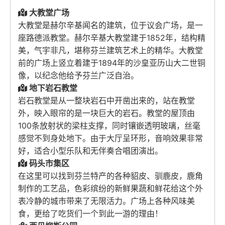
大教堂广场
大教堂是赫尔辛基闻名的建筑，位于议会广场，是一
座路德派教堂。赫尔辛基大教堂建于1852年，结构精
美，气宇非凡，堪称芬兰建筑艺术上的精华。大教堂
前的广场上竖立着建于1894年的沙皇亚历山大二世铜
像，以纪念他给予芬兰广泛自治。
地下岩石教堂
岩石教堂是从一整块岩石中开凿出来的，站在教堂
外，映入眼帘的是一块巨大的岩石。教堂的屋顶由
100条放射状的梁柱支撑，同时镶嵌透明玻璃，丝毫
感觉不到身处地下。由于大厅呈环形，音响效果非常
好，适合小型乐队和无伴奏合唱团演出。
码头市集区
在这里可以找到芬兰特产的各种貂皮、驯鹿皮，鹿角
制作的工艺品，色彩缤纷的新鲜果蔬和鲜花给这个外
表冷静的城市带来了无限活力。广场上各种风味美
食，更给了吃货们一个到此一游的理由！