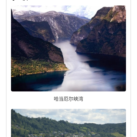
哈当厄尔峡湾