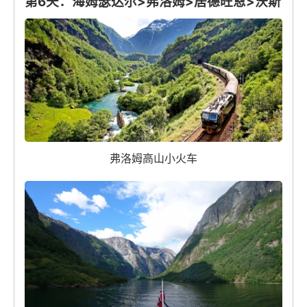
第6天：海姆瑟达尔>弗洛姆>居德旺恩>沃斯
弗洛姆高山小火车