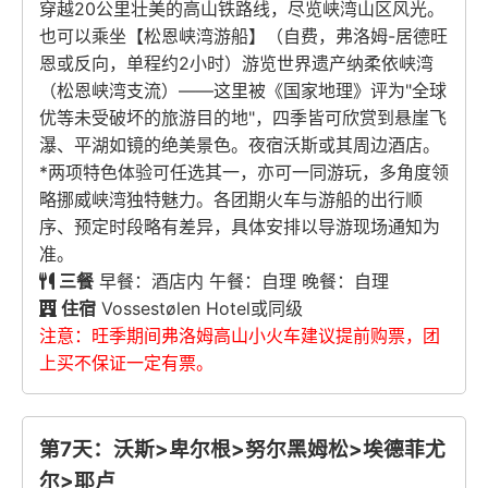
穿越20公里壮美的高山铁路线，尽览峡湾山区风光。
也可以乘坐【松恩峡湾游船】（自费，弗洛姆-居德旺
恩或反向，单程约2小时）游览世界遗产纳柔依峡湾
（松恩峡湾支流）——这里被《国家地理》评为"全球
优等未受破坏的旅游目的地"，四季皆可欣赏到悬崖飞
瀑、平湖如镜的绝美景色。夜宿沃斯或其周边酒店。
*两项特色体验可任选其一，亦可一同游玩，多角度领
略挪威峡湾独特魅力。各团期火车与游船的出行顺
序、预定时段略有差异，具体安排以导游现场通知为
准。
三餐
早餐：酒店内 午餐：自理 晚餐：自理
住宿
Vossestølen Hotel或同级
注意：旺季期间弗洛姆高山小火车建议提前购票，团
上买不保证一定有票。
第7天：沃斯>卑尔根>努尔黑姆松>埃德菲尤
尔>耶卢