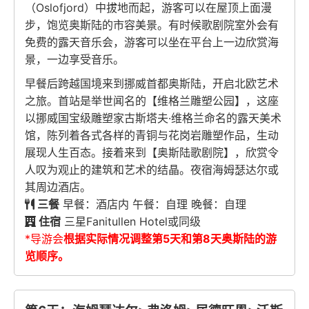
（Oslofjord）中拔地而起，游客可以在屋顶上面漫
步，饱览奥斯陆的市容美景。有时候歌剧院室外会有
免费的露天音乐会，游客可以坐在平台上一边欣赏海
景，一边享受音乐。
早餐后跨越国境来到挪威首都奥斯陆，开启北欧艺术
之旅。首站是举世闻名的【维格兰雕塑公园】，这座
以挪威国宝级雕塑家古斯塔夫·维格兰命名的露天美术
馆，陈列着各式各样的青铜与花岗岩雕塑作品，生动
展现人生百态。接着来到【奥斯陆歌剧院】，欣赏令
人叹为观止的建筑和艺术的结晶。夜宿海姆瑟达尔或
其周边酒店。
三餐
早餐：酒店内 午餐：自理 晚餐：自理
住宿
三星Fanitullen Hotel或同级
*导游会
根据实际情况调整第5天和第8天奥斯陆的游
览顺序。