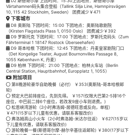
D2 斯德哥尔摩 上团时间：15:30上团地点：斯德哥尔摩
Värtahamnen码头集合登船（Tallink Silja Line, Hamnpirsvägen
10, 115 42 Stockholm, Sweden） 团费减少￥471
下客城市
D8 奥斯陆 下团时间：15:00 下团地点：奥斯陆歌剧院
（Kirsten Flagstads Plass 1, 0150 Oslo） 团费减少￥392
D9 罗斯托克 下团时间：17:00 下团地点：罗斯托克码头（Zum
Fährterminal 1 18147 Rostock Überseehafen）
D9 哥本哈根 下团时间：12:45 下团地点：丹麦皇家剧院门口
（Det Kongelige Teater, August Bournonvilles Passage 8,
1055 København K, 丹麦）
D9 柏林 下团时间：21:00 下团地点：柏林火车站（Berlin
Central Station, Hauptbahnhof, Europplatz 1, 1055）
附加项目
第8晚游轮豪华自助晚餐（必付） ￥353(奥斯陆-哥本哈根邮
轮)
预定大巴前排座位，先到先得。 ￥157(仅限大巴第2-5排16个
座位，中巴前二排6个座位，若改发9座小车则退费。)
松恩峡湾游轮（2小时弗洛姆-居德旺恩或反向，单程）
￥471(15岁以下儿童有优惠，请联系客服改价)
弗洛姆高山小火车（2小时弗洛姆-米达尔往返） ￥627(15岁以
下儿童有优惠，请联系客服改价)
游轮晚餐一餐(斯德哥尔摩-赫尔辛基往返邮轮) ￥380(17岁以下