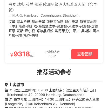
丹麦 瑞典 芬兰 挪威 欧洲星级酒店标准双人间（含早
餐）
上团地点:
Hamburg
,
Copenhagen
,
Stockholm
,
汉堡-哥本哈根-赫尔辛堡-斯德哥尔摩-赫尔辛基-斯德哥尔摩-
卡尔斯塔德-奥斯陆-海姆瑟达尔-弗洛姆-米达尔-弗洛姆-居德
旺恩-沃斯-卑尔根-努尔黑姆松-埃德菲尤尔-耶卢-奥斯陆-哥本
哈根-罗斯托克-柏林
9318
已出游人数
查看团期
￥
起
1322
推荐活动参考
上客城市
D1 汉堡 上团时间：09:00 上团地点：汉堡主火车站东出口
（Kirchenallee 49, 20099 Hamburg, Deutschland）
D1 哥本哈根 上团时间：14:30 上团地点：码头公园美人鱼像
(Langelinie，2100 København Ø， Denmark)