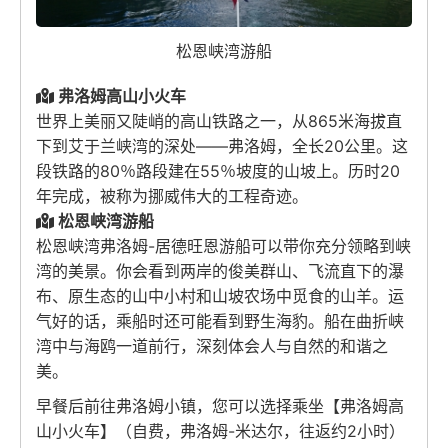
松恩峡湾游船
弗洛姆高山小火车
世界上美丽又陡峭的高山铁路之一，从865米海拔直
下到艾于兰峡湾的深处——弗洛姆，全长20公里。这
段铁路的80％路段建在55％坡度的山坡上。历时20
年完成，被称为挪威伟大的工程奇迹。
松恩峡湾游船
松恩峡湾弗洛姆-居德旺恩游船可以带你充分领略到峡
湾的美景。你会看到两岸的俊美群山、飞流直下的瀑
布、原生态的山中小村和山坡农场中觅食的山羊。运
气好的话，乘船时还可能看到野生海豹。船在曲折峡
湾中与海鸥一道前行，深刻体会人与自然的和谐之
美。
早餐后前往弗洛姆小镇，您可以选择乘坐【弗洛姆高
山小火车】（自费，弗洛姆-米达尔，往返约2小时）