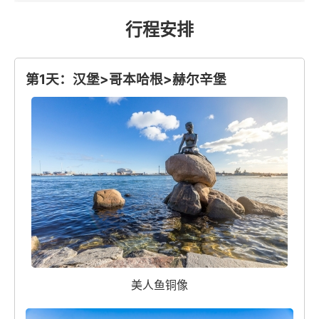
行程安排
第1天：汉堡>哥本哈根>赫尔辛堡
美人鱼铜像