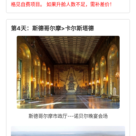
格见自费项目。 如果升舱人数不足，需补差价！
第4天：斯德哥尔摩>卡尔斯塔德
斯德哥尔摩市政厅---诺贝尔晚宴会场