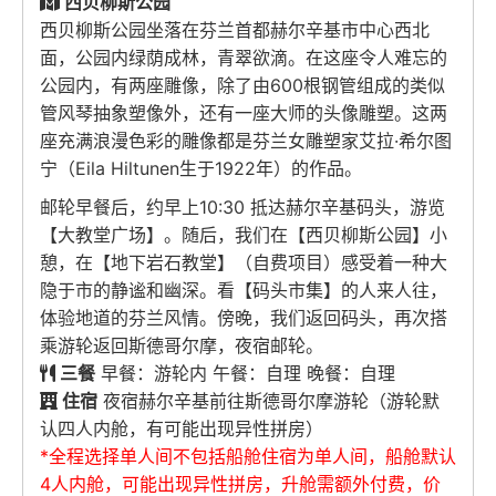
西贝柳斯公园
西贝柳斯公园坐落在芬兰首都赫尔辛基市中心西北
面，公园内绿荫成林，青翠欲滴。在这座令人难忘的
公园内，有两座雕像，除了由600根钢管组成的类似
管风琴抽象塑像外，还有一座大师的头像雕塑。这两
座充满浪漫色彩的雕像都是芬兰女雕塑家艾拉·希尔图
宁（Eila Hiltunen生于1922年）的作品。
邮轮早餐后，约早上10:30 抵达赫尔辛基码头，游览
【大教堂广场】。随后，我们在【西贝柳斯公园】小
憩，在【地下岩石教堂】（自费项目）感受着一种大
隐于市的静谧和幽深。看【码头市集】的人来人往，
体验地道的芬兰风情。傍晚，我们返回码头，再次搭
乘游轮返回斯德哥尔摩，夜宿邮轮。
三餐
早餐：游轮内 午餐：自理 晚餐：自理
住宿
夜宿赫尔辛基前往斯德哥尔摩游轮（游轮默
认四人内舱，有可能出现异性拼房）
*全程选择单人间不包括船舱住宿为单人间，船舱默认
4人内舱，可能出现异性拼房，升舱需额外付费，价