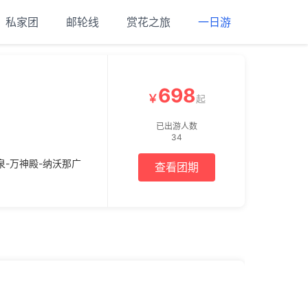
私家团
邮轮线
赏花之旅
一日游
698
￥
起
已出游人数
34
泉-万神殿-纳沃那广
查看团期