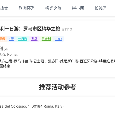
热卖
欧洲环游
极光之旅
拼小团
长线游
利一日游：罗马市区精华之旅
#1110
玩乐
1天
一日游
罗马
意大利
1-99
利 无
地点:
Roma
,
地方出发-罗马斗兽场-君士坦丁凯旋门-威尼斯广场-西班牙阶梯-特莱维喷
返回结束
推荐活动参考
olosseo, 1, 00184 Roma, Italy)