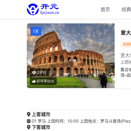
首页
经典
1天
意大
当地
意大
上团
集合
2评价
场-
好评率50%
上客城市
D1 罗马 上团时间：10:00 上团地点：罗马斗兽场(Piazza del C
下客城市