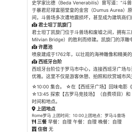
史学家比德（Beda Venerabilis）曾写
于暴君尼禄富丽堂皇的金宫（Dumus Aure
间，斗兽场多次遭地震损坏，甚至成为建筑商们
君士坦丁凯旋门
君士坦丁凯旋门位于斗兽场和废墟之间，拥有三座拱门，
Milvian Bridge）的胜利而修建。凯
许愿池
喷泉建成于1762年，以壮观的海神雕像和精
西班牙台阶
西班牙台阶位于罗马市中心，连接西班牙广场与
优雅。这里不仅是游客休憩、拍照和欣赏城市风
☆10:00 集合。 ☆在【西班牙广场】回味电
☆13:45 探索【古罗马竞技场】（自费项目
时间和地点。
上团地点
Rome罗马 上团时间：10:00上团地点：罗马斗兽场
三餐
早餐：自理 午餐：自理 晚餐：自理
住宿
无