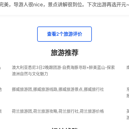
完美，导游人很nice，景点讲解很到位。下次出游再选开元
查看2个旅游评价
旅游推荐
岛
澳大利亚悉尼3日2晚跟团游·自费海豚寻踪+醉美蓝山-探索
澳洲自然与文化魅力
地
挪威旅游团,挪威旅游线路,挪威旅游景点,挪威旅行社
旅
荷兰旅游团,荷兰旅游攻略,荷兰旅行社,荷兰旅游价格