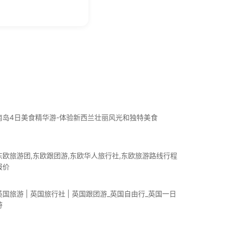
~
南岛4日美食精华游-体验新西兰壮丽风光和独特美食
东欧旅游团,东欧跟团游,东欧华人旅行社,东欧旅游路线行程
报价
英国旅游 | 英国旅行社 | 英国跟团游_英国自由行_英国一日
游