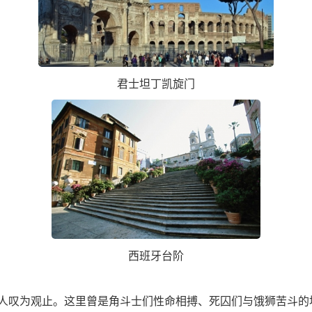
君士坦丁凯旋门
西班牙台阶
人叹为观止。这里曾是角斗士们性命相搏、死囚们与饿狮苦斗的