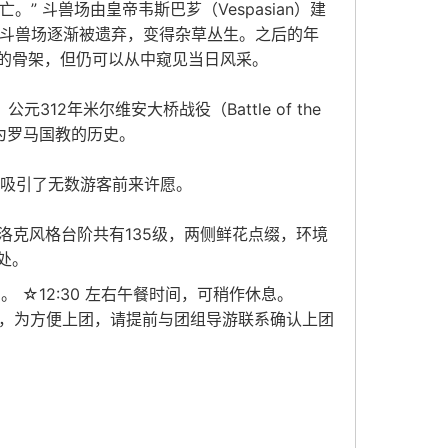
。” 斗兽场由皇帝韦斯巴芗（Vespasian）建
，大斗兽场逐渐被遗弃，变得杂草丛生。之后的年
的骨架，但仍可以从中窥见当日风采。
12年米尔维安大桥战役（Battle of the
教为罗马国教的历史。
此吸引了无数游客前来许愿。
洛克风格台阶共有135级，两侧鲜花点缀，环境
处。
 ☆12:30 左右午餐时间，可稍作休息。
拆线，为方便上团，请提前与团组导游联系确认上团