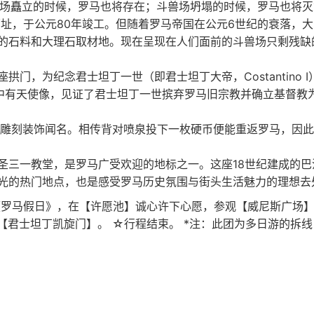
道：“斗兽场矗立的时候，罗马也将存在；斗兽场坍塌的时候，罗马也将灭亡
a）原址，于公元80年竣工。但随着罗马帝国在公元6世纪的衰落
的石料和大理石取材地。现在呈现在人们面前的斗兽场只剩残缺
为纪念君士坦丁一世（即君士坦丁大帝，Costantino I）公元3
旋门的浮雕中有天使像，见证了君士坦丁一世摈弃罗马旧宗教并确立基督
美的雕刻装饰闻名。相传背对喷泉投下一枚硬币便能重返罗马，因
圣三一教堂，是罗马广受欢迎的地标之一。这座18世纪建成的巴
光的热门地点，也是感受罗马历史氛围与街头生活魅力的理想去
影《罗马假日》，在【许愿池】诚心许下心愿，参观【威尼斯广场】。
）和【君士坦丁凯旋门】。 ☆行程结束。 *注：此团为多日游的