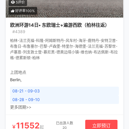
5评价
好评率100%
欧洲环游14日• 东欧瑞士+遍游西欧（柏林往返）
#4389
柏林-法兰克福-科隆-阿姆斯特丹-风车村-海牙-鹿特丹-安特卫普-
布鲁日-布鲁塞尔-巴黎-卢森堡-特里尔-海德堡-法兰克福-苏黎世-
卢塞恩-列支敦士登-慕尼黑-德奥边境小镇-维也纳-布达佩斯-布拉
格-德累斯顿-柏林
上团地点
Berlin
,
08-21 - 09-03
08-28 - 09-10
更多团期>>
11552
已出游人数
立即预订
￥
起
20