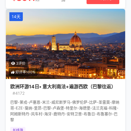
58
14天
3评价
好评率100%
欧洲环游14日• 意大利南法+遍游西欧（巴黎往返）
#4172
巴黎-第戎-卢塞恩-米兰-威尼斯罗马-佛罗伦萨-比萨-圣雷莫-摩纳
哥-EZE-戛纳-里昂-巴黎-卢森堡-特里尔-海德堡-法兰克福-科隆-
阿姆斯特丹-风车村-海牙-鹿特丹-安特卫普-布鲁日-布鲁塞尔-巴
黎
长线游