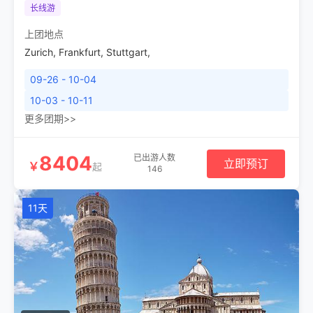
长线游
上团地点
Zurich
,
Frankfurt
,
Stuttgart
,
09-26 - 10-04
10-03 - 10-11
更多团期>>
8404
已出游人数
立即预订
￥
起
146
11天