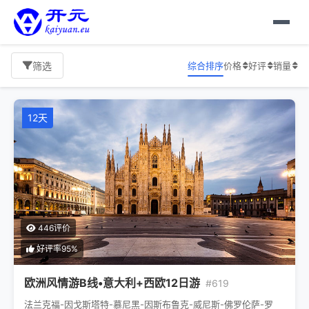
综合排序
价格
好评
销量
筛选
12天
446评价
好评率95%
欧洲风情游B线•意大利+西欧12日游
#619
法兰克福-因戈斯塔特-慕尼黑-因斯布鲁克-威尼斯-佛罗伦萨-罗