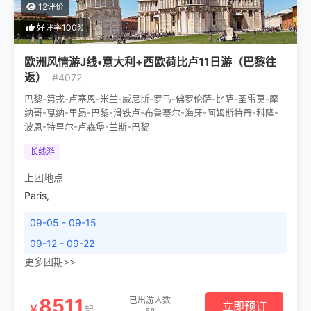
12评价
好评率100%
欧洲风情游J线•意大利+西欧荷比卢11日游（巴黎往
返）
#4072
巴黎-第戎-卢塞恩-米兰-威尼斯-罗马-佛罗伦萨-比萨-圣雷莫-摩
纳哥-戛纳-里昂-巴黎-滑铁卢-布鲁赛尔-海牙-阿姆斯特丹-科隆-
波恩-特里尔-卢森堡-兰斯-巴黎
长线游
上团地点
Paris
,
09-05 - 09-15
09-12 - 09-22
更多团期>>
8511
已出游人数
立即预订
￥
起