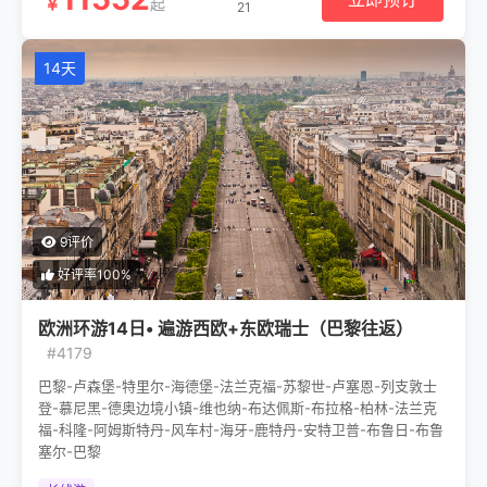
￥
起
21
14天
9评价
好评率100%
欧洲环游14日• 遍游西欧+东欧瑞士（巴黎往返）
#4179
巴黎-卢森堡-特里尔-海德堡-法兰克福-苏黎世-卢塞恩-列支敦士
登-慕尼黑-德奥边境小镇-维也纳-布达佩斯-布拉格-柏林-法兰克
福-科隆-阿姆斯特丹-风车村-海牙-鹿特丹-安特卫普-布鲁日-布鲁
塞尔-巴黎