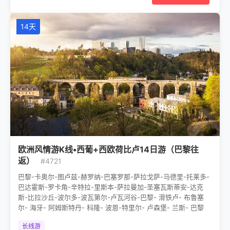
14天
欧洲风情游K线•西葡+西欧荷比卢14日游（巴黎往
返）
#4721
巴黎-卡奥尔-图卢兹-赫罗纳-巴塞罗那-萨拉戈萨-马德里-托莱多-
巴达霍斯-罗卡角-辛特拉-里斯本-萨拉曼加-圣塞瓦斯蒂安-达克
斯-比拉沙丘-波尔多-波瓦第尔-卢瓦河谷-巴黎- 滑铁卢- 布鲁塞
尔- 海牙- 阿姆斯特丹- 科隆- 波恩-特里尔- 卢森堡- 兰斯- 巴黎
长线游