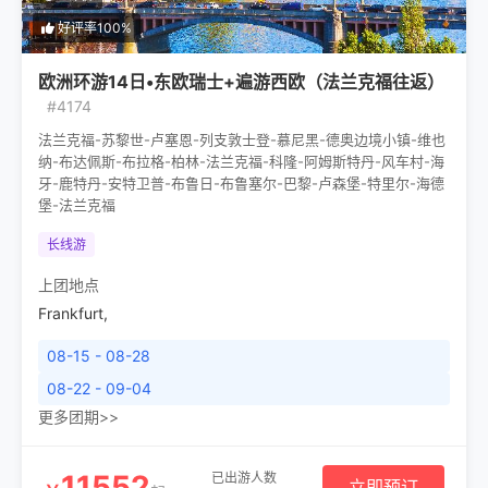
好评率100%
欧洲环游14日•东欧瑞士+遍游西欧（法兰克福往返）
#4174
法兰克福-苏黎世-卢塞恩-列支敦士登-慕尼黑-德奥边境小镇-维也
纳-布达佩斯-布拉格-柏林-法兰克福-科隆-阿姆斯特丹-风车村-海
牙-鹿特丹-安特卫普-布鲁日-布鲁塞尔-巴黎-卢森堡-特里尔-海德
堡-法兰克福
长线游
上团地点
Frankfurt
,
08-15 - 08-28
08-22 - 09-04
更多团期>>
11552
已出游人数
立即预订