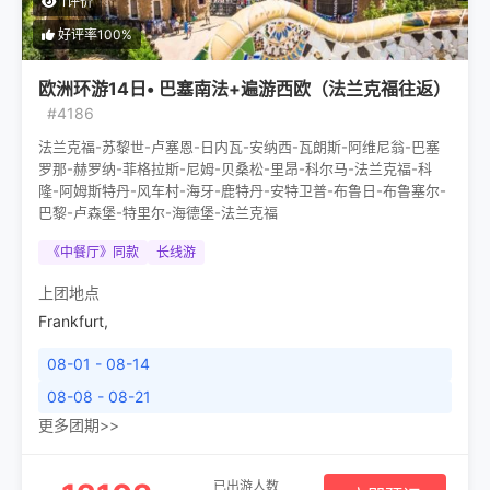
1评价
好评率100%
欧洲环游14日• 巴塞南法+遍游西欧（法兰克福往返）
#4186
法兰克福-苏黎世-卢塞恩-日内瓦-安纳西-瓦朗斯-阿维尼翁-巴塞
罗那-赫罗纳-菲格拉斯-尼姆-贝桑松-里昂-科尔马-法兰克福-科
隆-阿姆斯特丹-风车村-海牙-鹿特丹-安特卫普-布鲁日-布鲁塞尔-
巴黎-卢森堡-特里尔-海德堡-法兰克福
《中餐厅》同款
长线游
上团地点
Frankfurt
,
08-01 - 08-14
08-08 - 08-21
更多团期>>
已出游人数