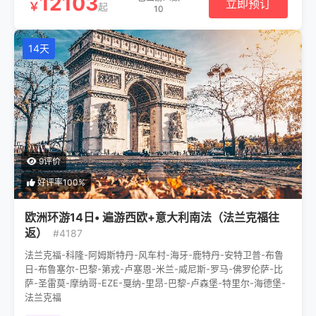
12103
立即预订
￥
起
10
14天
9评价
好评率100%
欧洲环游14日• 遍游西欧+意大利南法（法兰克福往
返）
#4187
法兰克福-科隆-阿姆斯特丹-风车村-海牙-鹿特丹-安特卫普-布鲁
日-布鲁塞尔-巴黎-第戎-卢塞恩-米兰-威尼斯-罗马-佛罗伦萨-比
萨-圣雷莫-摩纳哥-EZE-戛纳-里昂-巴黎-卢森堡-特里尔-海德堡-
法兰克福