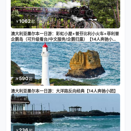
1062
￥
起
澳大利亚墨尔本一日游：彩虹小屋+普芬比利小火车+菲利普
企鹅岛（可升级看台/中文服务/企鹅归巢）【14人奔驰小
团】
590
￥
起
澳大利亚墨尔本一日游：大洋路反向经典【14人奔驰小团】
236
￥
起