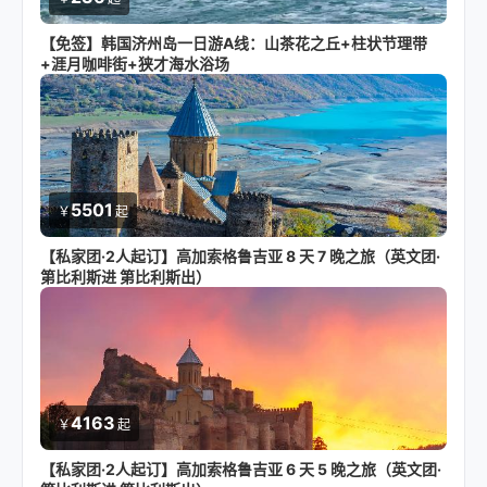
【免签】韩国济州岛一日游A线：山茶花之丘+柱状节理带
+涯月咖啡街+狭才海水浴场
5501
￥
起
【私家团·2人起订】高加索格鲁吉亚 8 天 7 晚之旅（英文团·
第比利斯进 第比利斯出）
4163
￥
起
【私家团·2人起订】高加索格鲁吉亚 6 天 5 晚之旅（英文团·