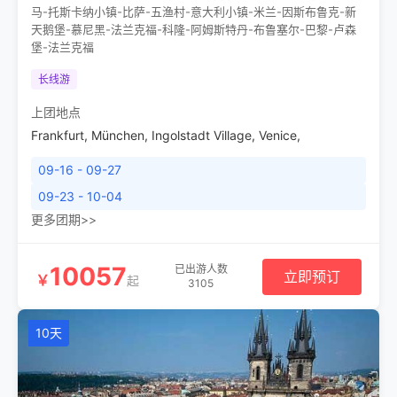
马-托斯卡纳小镇-比萨-五渔村-意大利小镇-米兰-因斯布鲁克-新
天鹅堡-慕尼黑-法兰克福-科隆-阿姆斯特丹-布鲁塞尔-巴黎-卢森
堡-法兰克福
长线游
上团地点
Frankfurt
,
München
,
Ingolstadt Village
,
Venice
,
09-16 - 09-27
09-23 - 10-04
更多团期>>
10057
已出游人数
立即预订
￥
起
3105
10天