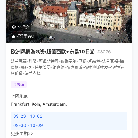
23评价
好评率99%
欧洲风情游G线•超值西欧+东欧10日游
#3076
法兰克福-科隆-阿姆斯特丹-布鲁塞尔-巴黎-卢森堡-法兰克福-梅
青根-慕尼黑-萨尔茨堡-维也纳-布达佩斯-布拉迪斯拉发-布拉格-
纽伦堡-法兰克福
长线游
上团地点
Frankfurt
,
Köln
,
Amsterdam
,
09-23 - 10-02
09-30 - 10-09
更多团期>>