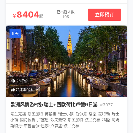
8404
已出游人数
立即预订
￥
起
105
9天
26评价
好评率92%
欧洲风情游F线•瑞士+西欧荷比卢德9日游
#3077
法兰克福-斯图加特-苏黎世-瑞士小镇-伯尔尼-洛桑-蒙特勒-瑞士
小镇-因特拉肯-卢塞恩-沙夫豪森-斯图加特-法兰克福-科隆-阿姆
斯特丹-布鲁塞尔-巴黎-卢森堡-法兰克福