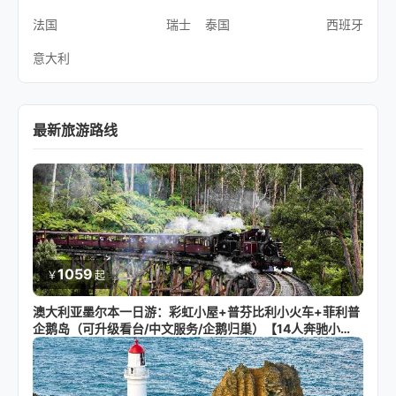
法国
瑞士
泰国
西班牙
意大利
最新旅游路线
1059
￥
起
澳大利亚墨尔本一日游：彩虹小屋+普芬比利小火车+菲利普
企鹅岛（可升级看台/中文服务/企鹅归巢）【14人奔驰小
团】