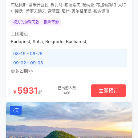
布达佩斯-蒂米什瓦拉-锡比乌-布拉索夫-锡纳亚-布加勒斯特-大特
尔诺沃- 普罗夫迪夫-索菲亚-尼什-贝尔格莱德-布达佩斯
权力的游戏同款
欧洲环游
上团地点
Budapest
,
Sofia
,
Belgrade
,
Bucharest
,
08-19 - 08-25
09-02 - 09-08
更多团期>>
5931
已出游人数
立即预订
￥
起
468
7天