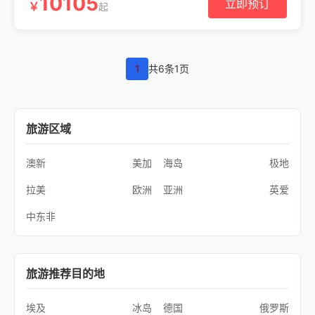
10105
立即预订
￥
起
1
共6条1页
旅游区域
澳新
美加
海岛
极地
拉美
欧洲
亚洲
英爱
中东非
旅游推荐目的地
埃及
冰岛
德国
俄罗斯