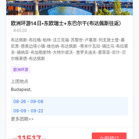
欧洲环游14日•东欧瑞士+东巴尔干(布达佩斯往返）
#4520
布达佩斯-布拉格-柏林-法兰克福-苏黎世-卢塞恩-列支敦士登-慕
尼黑-德奥边境小镇-维也纳-布达佩斯 -蒂米什瓦拉-锡比乌-布拉索
夫-锡纳亚-布加勒斯特-大特尔诺沃- 普罗夫迪夫-索菲亚-尼什-贝
尔格莱德-布达佩斯
欧洲环游
上团地点
Budapest
,
08-26 - 09-08
09-09 - 09-22
更多团期>>
11517
立即预订