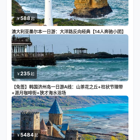
588
￥
起
澳大利亚墨尔本一日游：大洋路反向经典【14人奔驰小团】
235
￥
起
【免签】韩国济州岛一日游A线：山茶花之丘+柱状节理带
+涯月咖啡街+狭才海水浴场
5484
￥
起