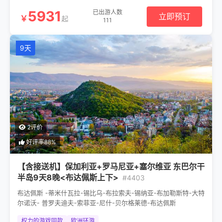
5931
已出游人数
立即预订
￥
起
111
9天
2评价
好评率88%
【含接送机】保加利亚+罗马尼亚+塞尔维亚 东巴尔干
半岛9天8晚<布达佩斯上下>
#4403
布达佩斯 -蒂米什瓦拉-锡比乌-布拉索夫-锡纳亚-布加勒斯特-大特
尔诺沃- 普罗夫迪夫-索菲亚-尼什-贝尔格莱德-布达佩斯
权力的游戏同款
欧洲环游