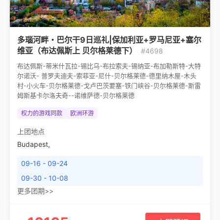
多瑙河畔・巴尔干9日巡礼|保加利亚+罗马尼亚+塞尔
维亚（布达佩斯上 贝尔格莱德下）
#4698
布达佩斯-蒂米什瓦拉-锡比乌-布拉索夫-锡纳亚-布加勒斯特-大特
尔诺沃- 普罗夫迪夫-索菲亚-尼什-贝尔格莱德-德里纳木屋-木头
村-小火车-贝尔格莱德-戈卢巴茨要塞-铁门峡谷-贝尔格莱德-斯雷
姆斯基卡尔洛夫奇--诺维萨德-贝尔格莱德
权力的游戏同款
欧洲环游
上团地点
Budapest
,
09-16 - 09-24
09-30 - 10-08
更多团期>>