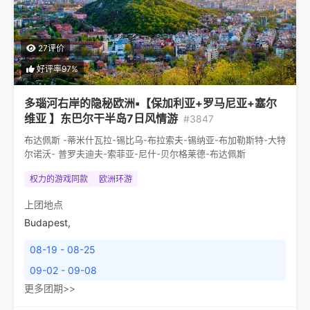
27评价
好评率97%
多瑙河右岸的隐秘欧洲▪【保加利亚+罗马尼亚+塞尔
维亚 】东巴尔干半岛7日风情游
#3847
布达佩斯 -蒂米什瓦拉-锡比乌-布拉索夫-锡纳亚-布加勒斯特-大特
尔诺沃- 普罗夫迪夫-索菲亚-尼什-贝尔格莱德-布达佩斯
权力的游戏同款
欧洲环游
上团地点
Budapest
,
08-19 - 08-25
09-02 - 09-08
更多团期>>