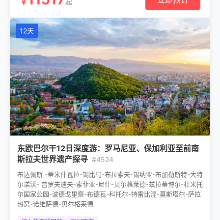
￥
起
12天
东欧巴尔干12日深度游：罗马尼亚、保加利亚至前南
斯拉夫世界遗产探寻
#4524
布达佩斯 -蒂米什瓦拉-锡比乌-布拉索夫-锡纳亚-布加勒斯特-大特
尔诺沃- 普罗夫迪夫-索菲亚-尼什-贝尔格莱德-兹拉蒂博尔-杜米托
尔国家公园-波德戈里察-布德瓦-科托尔-特雷比涅-莫斯塔尔-萨拉
热窝-诺维萨德-贝尔格莱德