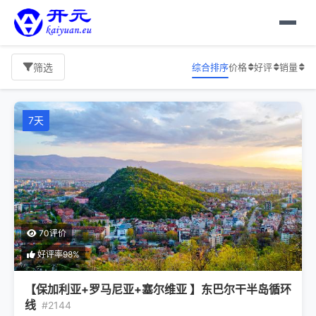
综合排序
价格
好评
销量
筛选
7天
70评价
好评率98%
【保加利亚+罗马尼亚+塞尔维亚 】东巴尔干半岛循环
线
#2144