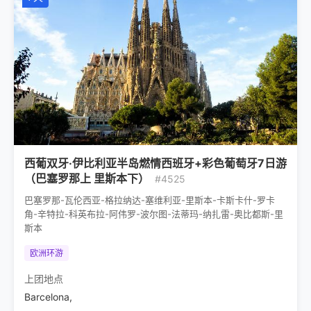
西葡双牙·伊比利亚半岛燃情西班牙+彩色葡萄牙7日游
（巴塞罗那上 里斯本下）
#4525
巴塞罗那-瓦伦西亚-格拉纳达-塞维利亚-里斯本-卡斯卡什-罗卡
角-辛特拉-科英布拉-阿伟罗-波尔图-法蒂玛-纳扎雷-奥比都斯-里
斯本
欧洲环游
上团地点
Barcelona
,