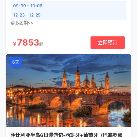
09-30 - 10-06
12-23 - 12-29
更多团期>>
7853
立即预订
￥
起
6天
伊比利亚半岛6日漫游记▪西班牙+葡萄牙（巴塞罗那