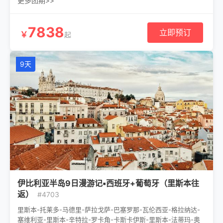
更多团期>>
7838
立即预订
￥
起
9天
伊比利亚半岛9日漫游记▪西班牙+葡萄牙（里斯本往
返）
#4703
里斯本-托莱多-马德里-萨拉戈萨-巴塞罗那-瓦伦西亚-格拉纳达-
塞维利亚-里斯本-辛特拉-罗卡角-卡斯卡伊斯-里斯本-法蒂玛-奥