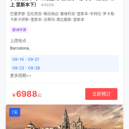
上 里斯本下）
#4696
巴塞罗那-瓦伦西亚-格拉纳达-塞维利亚-里斯本-辛特拉-罗卡角-
卡斯卡伊斯-里斯本-法蒂玛-奥比都斯-里斯本
欧洲环游
上团地点
Barcelona
,
09-16 - 09-21
09-23 - 09-28
更多团期>>
6988
立即预订
￥
起
7天