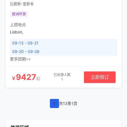
比都斯-里斯本
欧洲环游
上团地点
Lisbon
,
09-13 - 09-21
09-20 - 09-28
更多团期>>
9427
已出游人数
立即预订
￥
起
1
1
共13条1页