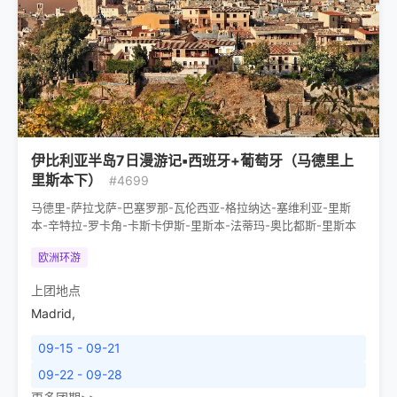
伊比利亚半岛7日漫游记▪西班牙+葡萄牙（马德里上
里斯本下）
#4699
马德里-萨拉戈萨-巴塞罗那-瓦伦西亚-格拉纳达-塞维利亚-里斯
本-辛特拉-罗卡角-卡斯卡伊斯-里斯本-法蒂玛-奥比都斯-里斯本
欧洲环游
上团地点
Madrid
,
09-15 - 09-21
09-22 - 09-28