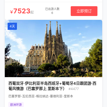
7523
已出游人数
立即预订
￥
起
6
4天
西葡双牙·伊比利亚半岛西班牙+葡萄牙4日跟团游·西
葡风情游（巴塞罗那上 里斯本下）
#4477
巴塞罗那-瓦伦西亚-格拉纳达-塞维利亚-里斯本
欧洲环游