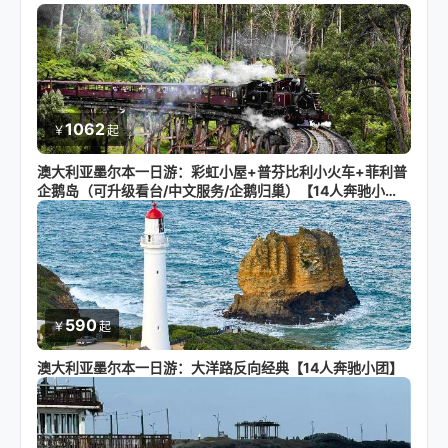
1062
￥
起
澳大利亚墨尔本一日游：彩虹小屋+普芬比利小火车+菲利普
企鹅岛（可升级看台/中文服务/企鹅归巢）【14人奔驰小
团】
590
￥
起
澳大利亚墨尔本一日游：大洋路反向经典【14人奔驰小团】