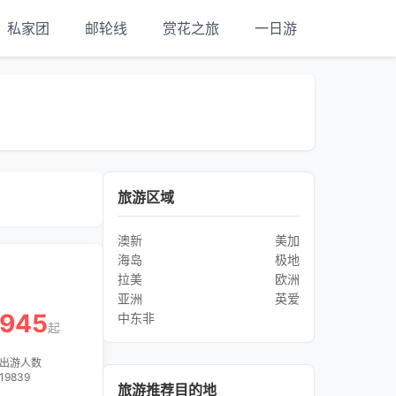
私家团
邮轮线
赏花之旅
一日游
旅游区域
澳新
美加
海岛
极地
拉美
欧洲
亚洲
英爱
945
中东非
起
出游人数
19839
旅游推荐目的地