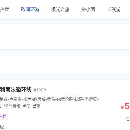
热卖
欧洲环游
极光之旅
拼小团
长线游
利南法循环线
#1058
第戎-卢塞恩-米兰-威尼斯-罗马-佛罗伦萨-比萨-圣雷莫-
5
-EZE-戛纳-里昂-巴黎
￥
环游
已
地点