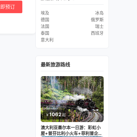
立即预订
埃及
冰岛
德国
俄罗斯
法国
瑞士
泰国
西班牙
意大利
最新旅游路线
1062
￥
起
澳大利亚墨尔本一日游：彩虹小
屋+普芬比利小火车+菲利普企鹅