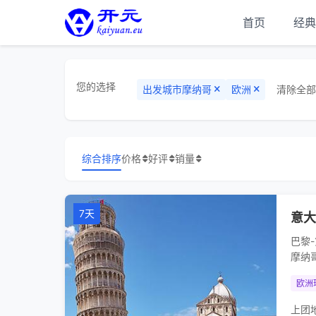
首页
经典
您的选择
出发城市
摩纳哥
欧洲
清除全部
综合排序
价格
好评
销量
7天
意大
巴黎-
摩纳哥
欧洲
上团