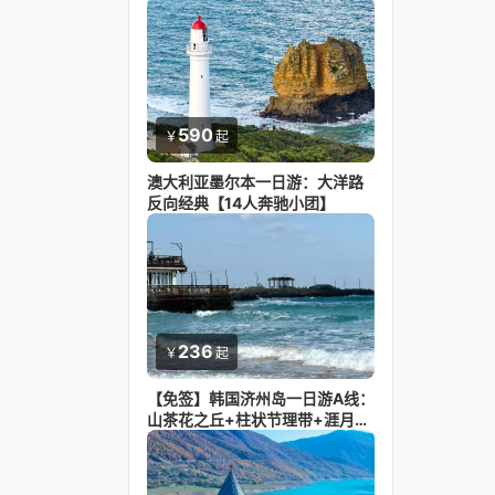
岛（可升级看台/中文服务/企鹅归
巢）【14人奔驰小团】
590
￥
起
澳大利亚墨尔本一日游：大洋路
反向经典【14人奔驰小团】
236
￥
起
【免签】韩国济州岛一日游A线：
山茶花之丘+柱状节理带+涯月咖
啡街+狭才海水浴场