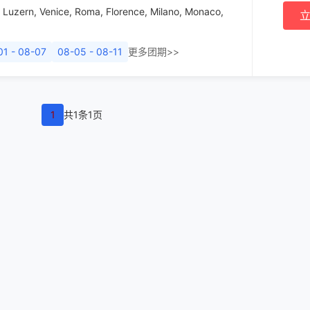
,
Luzern
,
Venice
,
Roma
,
Florence
,
Milano
,
Monaco
,
01 - 08-07
08-05 - 08-11
更多团期>>
1
共1条1页