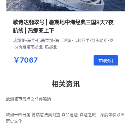
歌诗达翡翠号 | 暑期地中海经典三国8天7夜
航线 | 热那亚上下
热那亚-马赛-巴塞罗那-海上巡游-卡利亚里-那不勒斯-罗
马/奇维塔韦基亚-热那亚
￥7067
立即预订
相关资讯
欧洲城市景点之马赛嘎纳
欧洲十四日游 德瑞意法奥匈捷 真品遗迹-真迹之旅：深度体验欧洲
历史文化