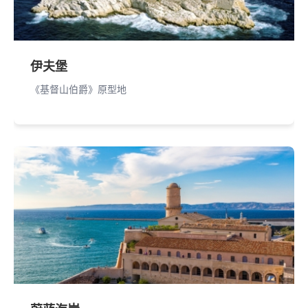
伊夫堡
《基督山伯爵》原型地