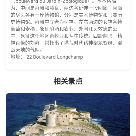
（boulevard du Jardin-Zoologique）。基本格局
为：中间是群雕和喷泉，两边各延伸一段回廊，回廊
的尽头各有一座博物馆，分别是美术博物馆和马赛历
史博物馆。群雕中立者为河神。左右两边的女神各持
葡萄和麦穗，象征酿酒和农业、外围几头效忠的公
牛，象征这个地区畜牧业和斗牛传统。四蹄翻飞，精
神百倍的刘群，烘托出了洪荒时代诸神架龙驭凤、混
战天地的气魄。
地址： 22 Boulevard Longchamp
相关景点