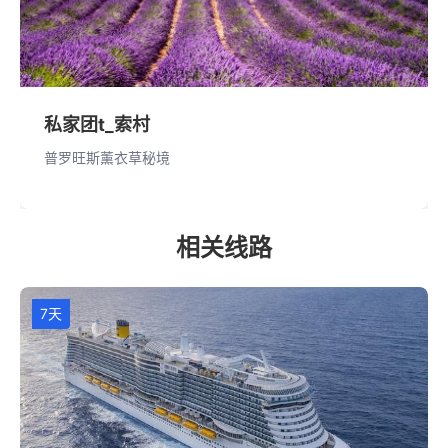
私家团t_索村
普罗旺斯薰衣草秘境
相关线路
7天