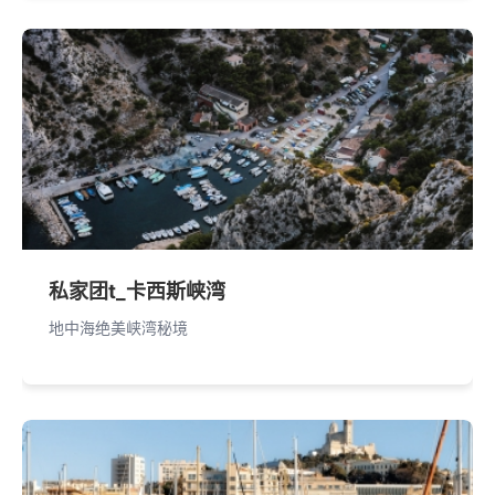
私家团t_卡西斯峡湾
地中海绝美峡湾秘境