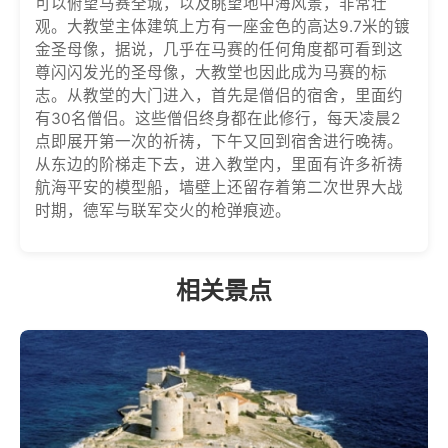
可以俯望马赛全城，以及眺望地中海风景，非常壮
观。大教堂主体建筑上方有一座金色的高达9.7米的镀
金圣母像，据说，几乎在马赛的任何角度都可看到这
尊闪闪发光的圣母像，大教堂也因此成为马赛的标
志。从教堂的大门进入，首先是僧侣的宿舍，里面约
有30名僧侣。这些僧侣终身都在此修行，每天凌晨2
点即展开第一次的祈祷，下午又回到宿舍进行晚祷。
从东边的阶梯走下去，进入教堂内，里面有许多祈祷
航海平安的模型船，墙壁上还留存着第二次世界大战
时期，德军与联军交火的枪弹痕迹。
相关景点