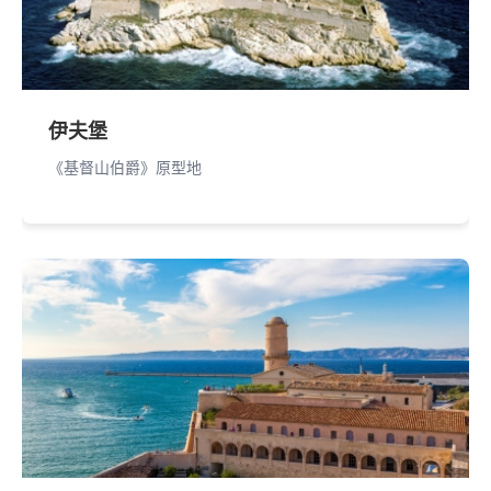
伊夫堡
《基督山伯爵》原型地