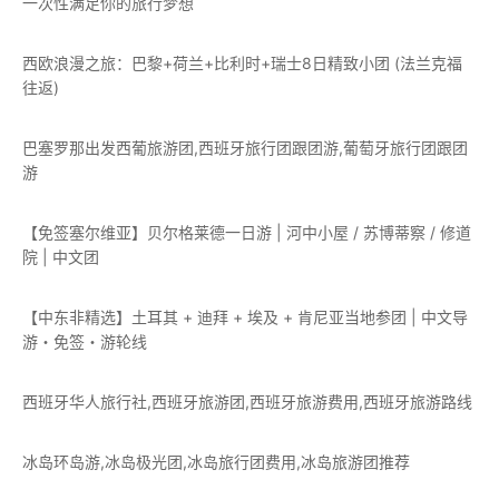
一次性满足你的旅行梦想
西欧浪漫之旅：巴黎+荷兰+比利时+瑞士8日精致小团 (法兰克福
往返)
巴塞罗那出发西葡旅游团,西班牙旅行团跟团游,葡萄牙旅行团跟团
游
【免签塞尔维亚】贝尔格莱德一日游 | 河中小屋 / 苏博蒂察 / 修道
院 | 中文团
【中东非精选】土耳其 + 迪拜 + 埃及 + 肯尼亚当地参团 | 中文导
游・免签・游轮线
西班牙华人旅行社,西班牙旅游团,西班牙旅游费用,西班牙旅游路线
冰岛环岛游,冰岛极光团,冰岛旅行团费用,冰岛旅游团推荐