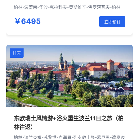
柏林-波茨南-华沙-克拉科夫-奥斯维辛-佛罗茨瓦夫-柏林
￥6495
立即预订
11天
东欧瑞士风情游+浴火重生波兰11日之旅（柏
林往返）
柏林-法兰克福-苏黎世-卢塞恩-列支敦士登-慕尼黑-德奥边