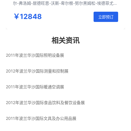
尔-弗洛姆-居德旺恩-沃斯-卑尔根-努尔黑姆松-埃德菲尤
尔-耶卢-奥斯陆-哥德堡-马尔默-哥本哈根-罗斯托克-柏林-
￥12848
波茨南-华沙-克拉科夫-奥斯维辛-佛罗茨瓦夫-柏林
立即预订
相关资讯
2011年波兰华沙国际照明设备展
2012年波兰华沙国际测量和控制展
2011年波兰华沙国际暖通空调展
2012年波兰华沙国际食品饮料及餐饮设备展
2011年波兰华沙国际文具及办公用品展