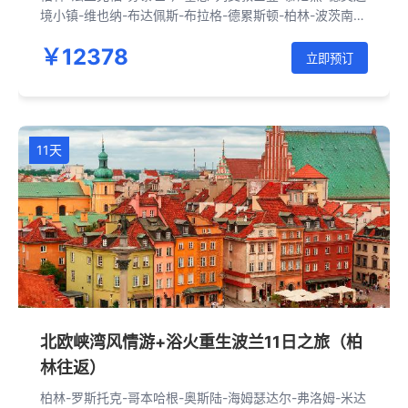
境小镇-维也纳-布达佩斯-布拉格-德累斯顿-柏林-波茨南-
华沙-克拉科夫-奥斯维辛-佛罗茨瓦夫-柏林
￥12378
立即预订
11天
北欧峡湾风情游+浴火重生波兰11日之旅（柏
林往返）
柏林-罗斯托克-哥本哈根-奥斯陆-海姆瑟达尔-弗洛姆-米达