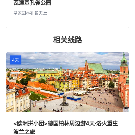
瓦津基孔雀公园
皇家园林孔雀天堂
相关线路
4天
<欧洲拼小团>德国柏林周边游4天·浴火重生
波兰之旅