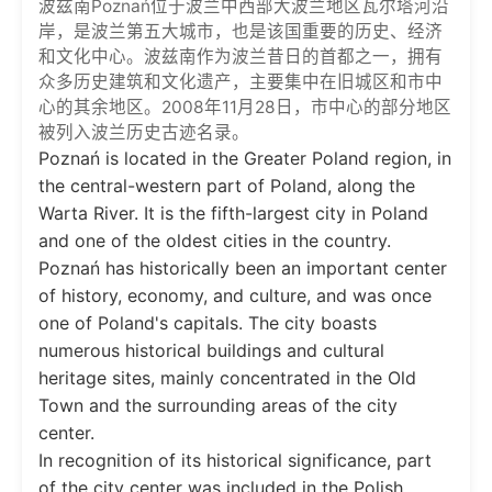
波兹南Poznań位于波兰中西部大波兰地区瓦尔塔河沿
岸，是波兰第五大城市，也是该国重要的历史、经济
和文化中心。波兹南作为波兰昔日的首都之一，拥有
众多历史建筑和文化遗产，主要集中在旧城区和市中
心的其余地区。2008年11月28日，市中心的部分地区
被列入波兰历史古迹名录。
Poznań is located in the Greater Poland region, in
the central-western part of Poland, along the
Warta River. It is the fifth-largest city in Poland
and one of the oldest cities in the country.
Poznań has historically been an important center
of history, economy, and culture, and was once
one of Poland's capitals. The city boasts
numerous historical buildings and cultural
heritage sites, mainly concentrated in the Old
Town and the surrounding areas of the city
center.
In recognition of its historical significance, part
of the city center was included in the Polish