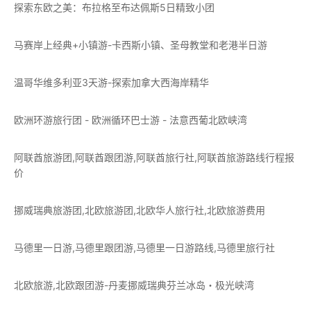
探索东欧之美：布拉格至布达佩斯5日精致小团
马赛岸上经典+小镇游-卡西斯小镇、圣母教堂和老港半日游
温哥华维多利亚3天游-探索加拿大西海岸精华
欧洲环游旅行团 - 欧洲循环巴士游 - 法意西葡北欧峡湾
阿联酋旅游团,阿联酋跟团游,阿联酋旅行社,阿联酋旅游路线行程报
价
挪威瑞典旅游团,北欧旅游团,北欧华人旅行社,北欧旅游费用
马德里一日游,马德里跟团游,马德里一日游路线,马德里旅行社
北欧旅游,北欧跟团游-丹麦挪威瑞典芬兰冰岛・极光峡湾