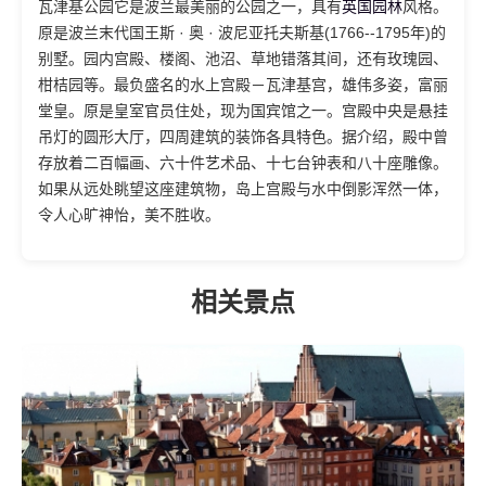
瓦津基公园它是波兰最美丽的公园之一，具有
英国园林
风格。
原是波兰末代国王斯 · 奥 · 波尼亚托夫斯基(1766--1795年)的
别墅。园内宫殿、楼阁、池沼、草地错落其间，还有玫瑰园、
柑桔园等。最负盛名的水上宫殿－瓦津基宫，雄伟多姿，富丽
堂皇。原是皇室官员住处，现为国宾馆之一。宫殿中央是悬挂
吊灯的圆形大厅，四周建筑的装饰各具特色。据介绍，殿中曾
存放着二百幅画、六十件艺术品、十七台钟表和八十座雕像。
如果从远处眺望这座建筑物，岛上宫殿与水中倒影浑然一体，
令人心旷神怡，美不胜收。
相关景点