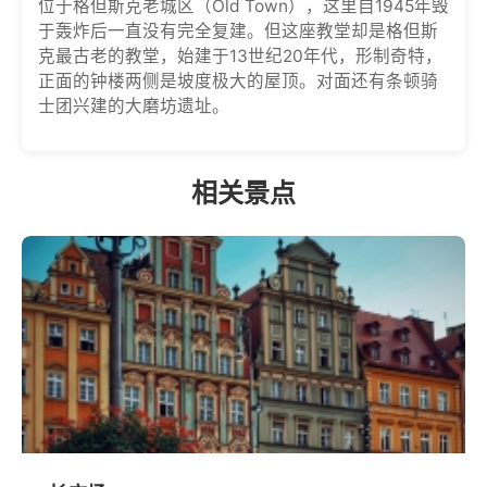
位于格但斯克老城区（Old Town），这里自1945年毁
于轰炸后一直没有完全复建。但这座教堂却是格但斯
克最古老的教堂，始建于13世纪20年代，形制奇特，
正面的钟楼两侧是坡度极大的屋顶。对面还有条顿骑
士团兴建的大磨坊遗址。
相关景点