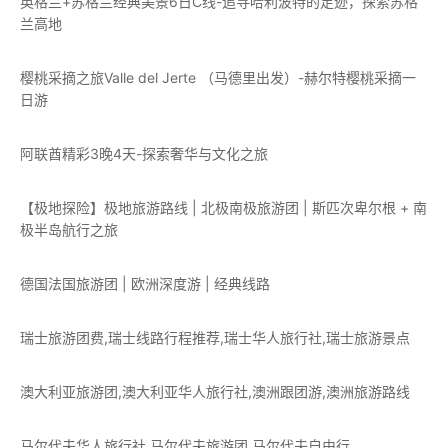
英格兰+苏格兰经典美景6日C线-追寻哈利波特的足迹，探索苏格
兰高地
樱桃采摘之旅Valle del Jerte （马德里出发）-赫尔特樱桃采摘一
日游
阿联酋精彩3晚4天-探索奢华与文化之旅
【极地探险】极地旅游路线 | 北极南极旅游团 | 斯匹次卑尔根 + 南
极半岛航行之旅
德国法国旅游团 | 欧洲深度游 | 经典线路
瑞士旅游团费,瑞士线路行程推荐,瑞士华人旅行社,瑞士旅游景点
澳大利亚旅游团,澳大利亚华人旅行社,澳洲跟团游,澳洲旅游路线
马尔代夫华人旅行社,马尔代夫旅游团,马尔代夫自由行