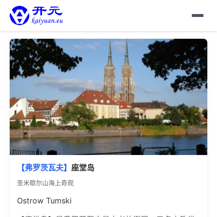
【弗罗茨瓦夫】
座堂岛
圣米歇尔山海上奇观
Ostrow Tumski