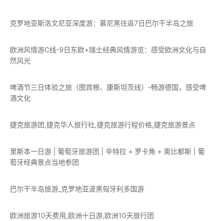
克罗地亚斯洛文尼亚深度游：慕尼黑往返7日巴尔干半岛之旅
欧洲风情游C线-9日东欧+瑞士经典风情游览：感受欧洲文化与自
然风光
啤酒节三日体验之旅（图宾根、康斯坦茨线）-畅游德国，感受啤
酒文化
捷克旅游团,捷克华人旅行社,捷克旅游行程价格,捷克旅游景点
里斯本一日游 | 葡萄牙旅游团 | 辛特拉 + 罗卡角 + 奥比都斯 | 葡
萄牙经典景点当地参团
巴尔干半岛旅游_克罗地亚波黑匈牙利多国游
欧洲旅游10天费用,欧洲十日游,欧洲10天旅行团