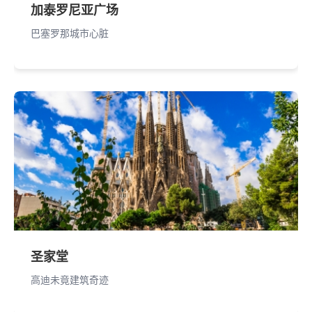
加泰罗尼亚广场
巴塞罗那城市心脏
圣家堂
高迪未竟建筑奇迹