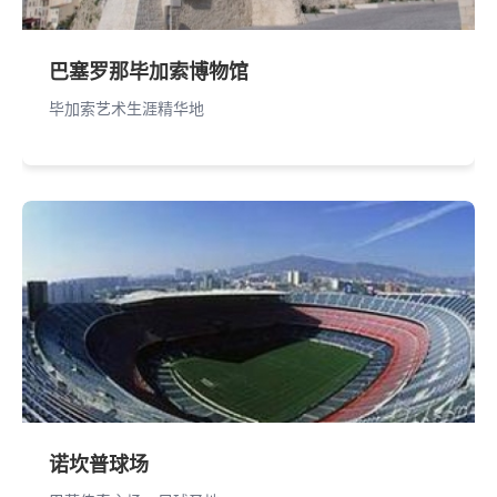
巴塞罗那毕加索博物馆
毕加索艺术生涯精华地
诺坎普球场