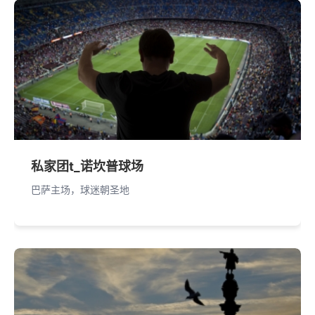
私家团t_诺坎普球场
巴萨主场，球迷朝圣地