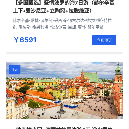
【多国甄选】盛情波罗的海7日游（赫尔辛基
上下•爱沙尼亚+立陶宛+拉脱维亚）
赫尔辛基-塔林-派尔努-采西斯-锡古尔达-维尔纽斯-特拉
凯-考纳斯-希奥利埃-伦达尔宫-里加-塔林-赫尔辛基
￥6591
立即预订
4天