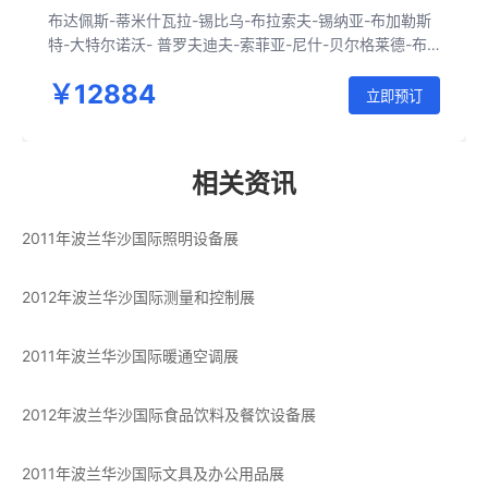
布达佩斯-蒂米什瓦拉-锡比乌-布拉索夫-锡纳亚-布加勒斯
特-大特尔诺沃- 普罗夫迪夫-索菲亚-尼什-贝尔格莱德-布
达佩斯 - 斯洛伐克小镇Banska bystrica -克拉科夫-奥斯维
￥12884
辛-华沙-弗罗茨瓦夫 -布拉格-克鲁姆洛夫-布杰约维采-维
立即预订
也纳-布拉迪斯拉发-布达佩斯
相关资讯
2011年波兰华沙国际照明设备展
2012年波兰华沙国际测量和控制展
2011年波兰华沙国际暖通空调展
2012年波兰华沙国际食品饮料及餐饮设备展
2011年波兰华沙国际文具及办公用品展