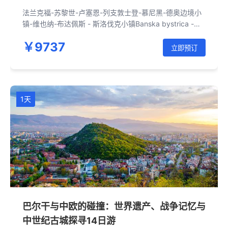
法兰克福-苏黎世-卢塞恩-列支敦士登-慕尼黑-德奥边境小
镇-维也纳-布达佩斯 - 斯洛伐克小镇Banska bystrica -克
拉科夫-奥斯维辛-华沙-弗罗茨瓦夫 -布拉格-克鲁姆洛夫-
￥9737
布杰约维采-维也纳
立即预订
1天
巴尔干与中欧的碰撞：世界遗产、战争记忆与
中世纪古城探寻14日游