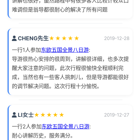
讲解也很好，虽然路程中有很多客人比较计较众口
难调但是翁导都很耐心的解决了所有问题
CHENG先生
★
★
★
★
★
2019-12-28
一行1人参加
东欧五国全景八日游
:
导游很热心安排的很周到，讲解很详细，也多次提
醒大家注意的问题，此次行程很愉快全程顺利完
成，当然也有一些客人挑刺儿，但是导游都能很好
的调节解决问题。这次行程十分愉悦。
LI女士
★
★
★
★
★
2019-12-27
一行2人参加
东欧五国全景八日游
:
耐心讲解历史，服务满分。