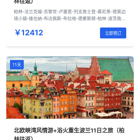
林往返）
柏林-法兰克福-苏黎世-卢塞恩-列支敦士登-慕尼黑-德奥边
境小镇-维也纳-布达佩斯-布拉格-德累斯顿-柏林-波茨南-
华沙-克拉科夫-奥斯维辛-佛罗茨瓦夫-柏林
￥12412
立即预订
11天
北欧峡湾风情游+浴火重生波兰11日之旅（柏
林往返）