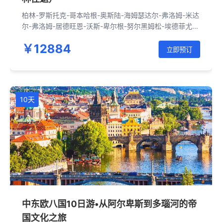
柏林-罗斯托克-哥本哈根-奥斯陆-海姆瑟达尔-弗洛姆-米达
尔-弗洛姆-居德旺恩-沃斯-卑尔根-努尔黑姆松-埃德菲尤
尔-耶卢-奥斯陆-哥德堡-马尔默-哥本哈根-罗斯托克-柏林-
￥12884
波茨南-华沙-克拉科夫-奥斯维辛-佛罗茨瓦夫-柏林
立即预订
10天
中东欧八国10日游•从阿尔卑斯到多瑙河的帝
国文化之旅