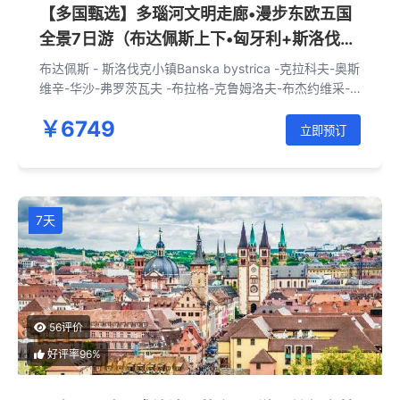
【多国甄选】多瑙河文明走廊•漫步东欧五国
全景7日游（布达佩斯上下•匈牙利+斯洛伐克
+波兰+捷克+奥地利）
布达佩斯 - 斯洛伐克小镇Banska bystrica -克拉科夫-奥斯
维辛-华沙-弗罗茨瓦夫 -布拉格-克鲁姆洛夫-布杰约维采-
维也纳-布拉迪斯拉发-布达佩斯
￥6749
立即预订
7天
56评价
好评率96%