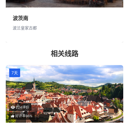
波茨南
波兰皇家古都
相关线路
7天
224评价
好评率96%