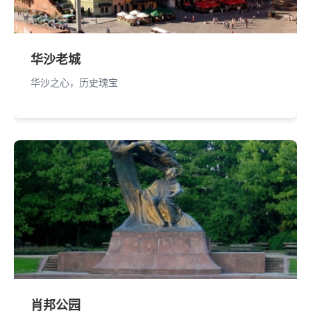
华沙老城
华沙之心，历史瑰宝
肖邦公园