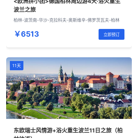
<欧洲拼小团>德国柏林周边游4天·浴火重生
波兰之旅
柏林-波茨南-华沙-克拉科夫-奥斯维辛-佛罗茨瓦夫-柏林
￥6513
立即预订
11天
东欧瑞士风情游+浴火重生波兰11日之旅（柏