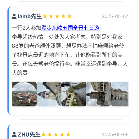
lamb先生
★
★
★
★
★
2025-05-07
一行2人参加
漫步东欧五国全景七日游
:
李导超级热情，处处为大家考虑，特别是对我家
88岁的老爸额外照顾，想尽办法不怕麻烦给老爷
子找景点最近的地方下车，让他能看到所有的美
景。还每天帮老爸提行李。非常幸运遇到李导，大
大的赞
ZHU先生
★
★
★
★
★
2025-05-06