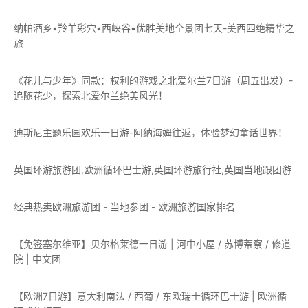
纳帕酒乡•羚羊彩穴•西峡谷•优胜美地全景团七天-美西四绝精华之
旅
《花儿与少年》同款：权利的游戏之北爱尔兰7日游（周五出发）-
追随花少，探索北爱尔兰绝美风光！
迪斯尼主题乐园欢乐一日游-阿纳海姆往返，体验梦幻童话世界！
英国环游旅游团,欧洲循环巴士游,英国环游旅行社,英国当地跟团游
经典热卖欧洲旅游团 - 当地参团 - 欧洲旅游国家排名
【免签塞尔维亚】贝尔格莱德一日游 | 河中小屋 / 苏博蒂察 / 修道
院 | 中文团
【欧洲7日游】意大利南法 / 西葡 / 东欧瑞士循环巴士游 | 欧洲循