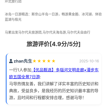
环式旅行团
冰岛一日游精选：斯奈山半岛一日游，畅游黄金圈、冰河湖、体验
蓝湖与极光
马累出发马尔代夫旅游团,马尔代夫海岛游,马尔代夫自由行
旅游评价[4.9分/5分]
zhan先生
★
★
★
★
★
2025-10-16
一行1人参加
【优品甄选】多瑙河文明走廊•漫步东
欧五国全景7日游
:
马导热情友善，我们讲解了详实丰富的历史知识和
典故，受益良多，是我经历的历史知识最丰富的导
游，且时间和行程都安排合理，感谢马导！