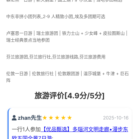
中东非拼小团列表_2-9 人精致小团_埃及多团期可选
卢塞恩一日游 | 瑞士旅游团 | 铁力士山 + 少女峰 + 皮拉图斯山 |
瑞士经典景点当地参团
芬兰旅游团,芬兰旅行社,芬兰旅游线路,芬兰旅游费用
伦敦一日游 | 伦敦旅行社 | 伦敦跟团游 | 温莎城堡 + 牛津 + 巨石
阵
旅游评价[4.9分/5分]
zhan先生
★
★
★
★
★
2025-10-16
一行1人参加
【优品甄选】多瑙河文明走廊•漫步东
欧五国全景7日游
: