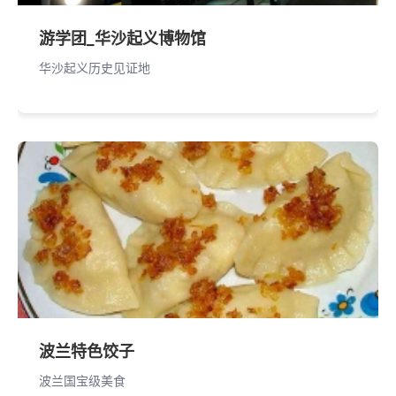
游学团_华沙起义博物馆
华沙起义历史见证地
波兰特色饺子
波兰国宝级美食