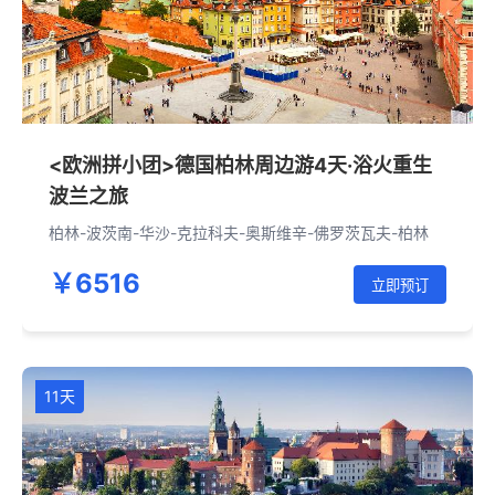
<欧洲拼小团>德国柏林周边游4天·浴火重生
波兰之旅
柏林-波茨南-华沙-克拉科夫-奥斯维辛-佛罗茨瓦夫-柏林
￥6516
立即预订
11天