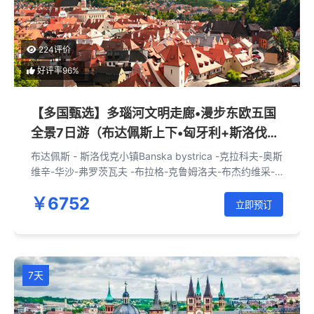
224评价
好评率96%
【多国甄选】多瑙河文明走廊•漫步东欧五国
全景7日游（布达佩斯上下•匈牙利+斯洛伐克
+波兰+捷克+奥地利）
布达佩斯 - 斯洛伐克小镇Banska bystrica -克拉科夫-奥斯
维辛-华沙-弗罗茨瓦夫 -布拉格-克鲁姆洛夫-布杰约维采-
维也纳-布拉迪斯拉发-布达佩斯
￥6752
立即预订
7天