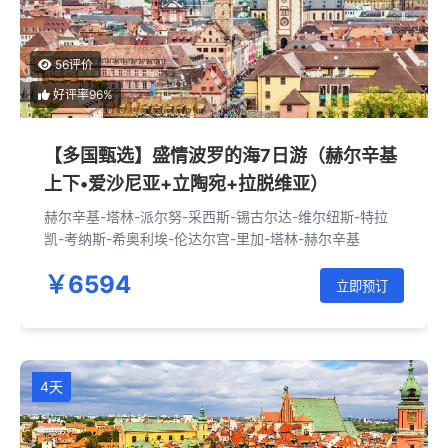
56评价
好评率96%
【多国甄选】盛情波罗的海7日游（赫尔辛基
上下•爱沙尼亚+立陶宛+拉脱维亚）
赫尔辛基-塔林-派尔努-采西斯-锡古尔达-维尔纽斯-特拉
凯-考纳斯-希奥利埃-伦达尔宫-里加-塔林-赫尔辛基
￥6594
立即预订
4天