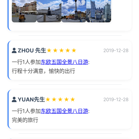
ZHOU 先生
★
★
★
★
★
2019-12-28
一行1人参加
东欧五国全景八日游
:
行程十分满意，愉快的出行
YUAN先生
★
★
★
★
★
2019-12-28
一行1人参加
东欧五国全景八日游
:
完美的旅行