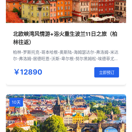
北欧峡湾风情游+浴火重生波兰11日之旅（柏
林往返）
柏林-罗斯托克-哥本哈根-奥斯陆-海姆瑟达尔-弗洛姆-米达
尔-弗洛姆-居德旺恩-沃斯-卑尔根-努尔黑姆松-埃德菲尤
尔-耶卢-奥斯陆-哥德堡-马尔默-哥本哈根-罗斯托克-柏林-
￥12890
波茨南-华沙-克拉科夫-奥斯维辛-佛罗茨瓦夫-柏林
立即预订
10天