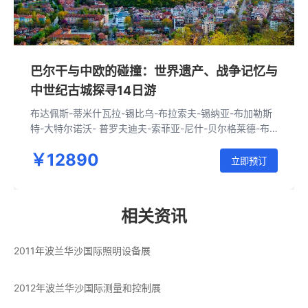
巴尔干与中欧的碰撞：世界遗产、战争记忆与
中世纪古城探寻14日游
布达佩斯-蒂米什瓦拉-锡比乌-布拉索夫-锡纳亚-布加勒斯
特-大特尔诺沃- 普罗夫迪夫-索菲亚-尼什-贝尔格莱德-布
达佩斯 - 斯洛伐克小镇Banska bystrica -克拉科夫-奥斯维
￥12890
辛-华沙-弗罗茨瓦夫 -布拉格-克鲁姆洛夫-布杰约维采-维
立即预订
也纳-布拉迪斯拉发-布达佩斯
相关资讯
2011年波兰华沙国际照明设备展
2012年波兰华沙国际测量和控制展