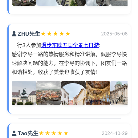
ZHU先生
★
★
★
★
★
2025-05-06
一行3人参加
漫步东欧五国全景七日游
:
感谢李导一路的热情服务和精准讲解，佩服李导快
速解决问题的能力，在李导的协调下，团友们一路
和谐相处，收获了美景也收获了友情！
Tao先生
★
★
★
★
★
2024-10-29