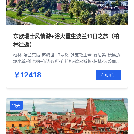
东欧瑞士风情游+浴火重生波兰11日之旅（柏
林往返）
柏林-法兰克福-苏黎世-卢塞恩-列支敦士登-慕尼黑-德奥边
境小镇-维也纳-布达佩斯-布拉格-德累斯顿-柏林-波茨南-
华沙-克拉科夫-奥斯维辛-佛罗茨瓦夫-柏林
￥12418
立即预订
11天