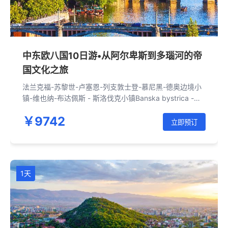
中东欧八国10日游•从阿尔卑斯到多瑙河的帝
国文化之旅
法兰克福-苏黎世-卢塞恩-列支敦士登-慕尼黑-德奥边境小
镇-维也纳-布达佩斯 - 斯洛伐克小镇Banska bystrica -克
拉科夫-奥斯维辛-华沙-弗罗茨瓦夫 -布拉格-克鲁姆洛夫-
￥9742
布杰约维采-维也纳
立即预订
1天